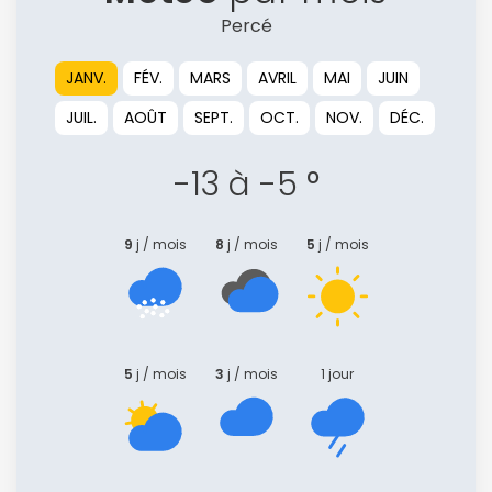
Percé
JANV.
FÉV.
MARS
AVRIL
MAI
JUIN
JUIL.
AOÛT
SEPT.
OCT.
NOV.
DÉC.
-13 à -5 °
9
j / mois
8
j / mois
5
j / mois
5
j / mois
3
j / mois
1 jour