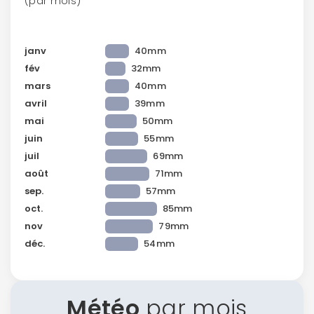
(par mois)
janv
40mm
fév
32mm
mars
40mm
avril
39mm
mai
50mm
juin
55mm
juil
69mm
août
71mm
sep.
57mm
oct.
85mm
nov
79mm
déc.
54mm
Météo
par mois