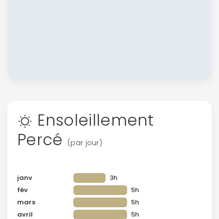
Ensoleillement
Percé
(par jour)
janv
3h
fév
5h
mars
5h
avril
5h