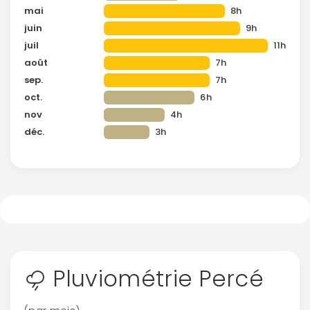
mai
8h
juin
9h
juil
11h
août
7h
sep.
7h
oct.
6h
nov
4h
déc.
3h
Pluviométrie Percé