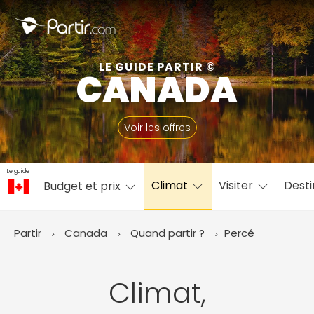
Fermer
LE GUIDE PARTIR ©
CANADA
📍 Destinations populaires
Voir les offres
Le guide
Climat
Visiter
Desti
Budget et prix
☀️ Où partir par mois
Janvier
Février
Mars
Avril
Mai
Juin
✨ Envies populaires
Partir
Canada
Quand partir ?
Percé
Juillet
Août
Septembre
Octobre
Novembre
Décembre
Climat,