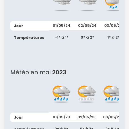
01/05/24
02/05/24
03/05/24
Jour
-1° à 1°
0° à 2°
1° à 2°
Températures
Météo en mai
2023
Continuer avec Apple
ou connectez-vous par mail
01/05/23
02/05/23
03/05/23
Jour
0° à 6°
0° à 3°
2° à 4°