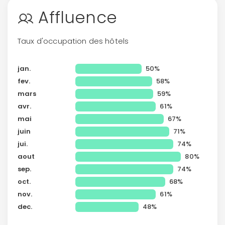
Affluence
Taux d'occupation des hôtels
jan.
50%
fev.
58%
mars
59%
avr.
61%
mai
67%
juin
71%
jui.
74%
aout
80%
sep.
74%
oct.
68%
nov.
61%
dec.
48%