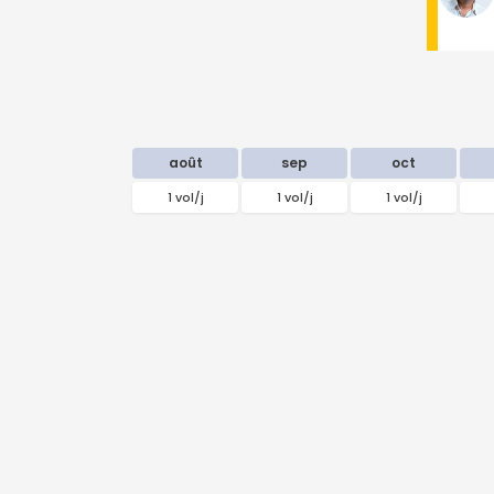
août
sep
oct
1 vol/j
1 vol/j
1 vol/j