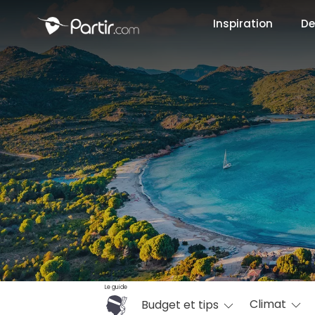
Inspiration
De
📍 Destinati
☀️ Où partir 
Janvier
✨ Envies pop
Octobre
Le guide
Climat
Budget et tips