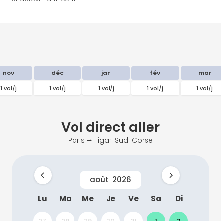
nov
déc
jan
fév
mar
1 vol/j
1 vol/j
1 vol/j
1 vol/j
1 vol/j
Vol direct
aller
Paris ⭢ Figari Sud-Corse
août
2026
Lu
Ma
Me
Je
Ve
Sa
Di
27
28
29
30
31
1
2