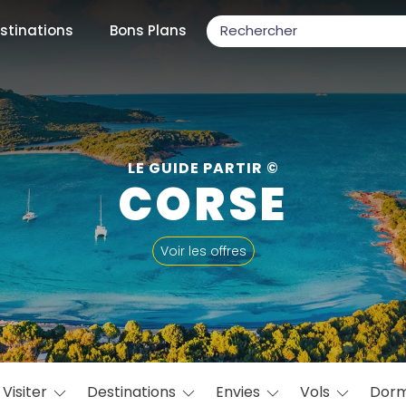
stinations
Bons Plans
ons populaires
LE GUIDE PARTIR ©
CORSE
par mois
Voir les offres
Février
Mars
Avril
Mai
Juin
Juillet
Août
S
ulaires
Novembre
Décembre
Visiter
Destinations
Envies
Vols
Dorm