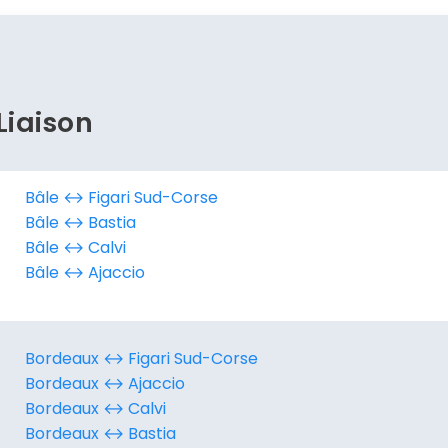
Continuer avec Apple
ou connectez-vous par mail
Liaison
Politique de confidentialité.
Bâle ↔︎ Figari Sud-Corse
Bâle ↔︎ Bastia
Bâle ↔︎ Calvi
Bâle ↔︎ Ajaccio
Bordeaux ↔︎ Figari Sud-Corse
Bordeaux ↔︎ Ajaccio
Bordeaux ↔︎ Calvi
Bordeaux ↔︎ Bastia