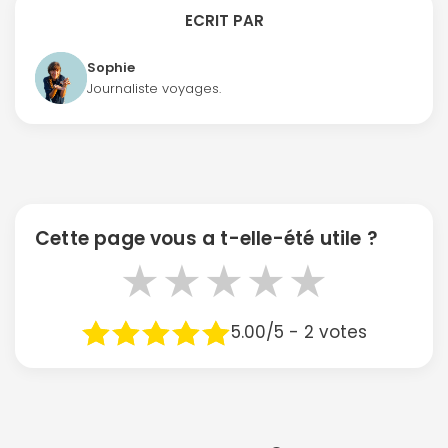
ECRIT PAR
Sophie
Journaliste voyages.
Continuer avec Apple
ou connectez-vous par mail
Cette page vous a t-elle-été utile ?
★
★
★
★
★
Politique de
confidentialité.
5.00/5 - 2 votes