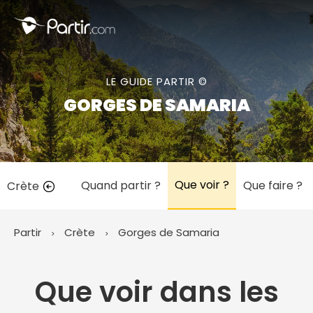
Fermer
LE GUIDE PARTIR ©
📍 Destinations populaires
GORGES DE SAMARIA
Que voir ?
Quand partir ?
Que faire ?
Crète
☀️ Où partir par mois
Janvier
Février
Mars
Avril
Mai
Juin
✨ Envies populaires
Partir
Crète
Gorges de Samaria
Juillet
Août
Septembre
Octobre
Novembre
Décembre
Que voir dans les