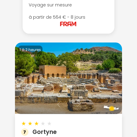
Voyage sur mesure
à partir de 564 € - 8 jours
1 à 2 heures
★
★
★
★
★
Gortyne
7