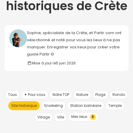
historiques de Crète
Sophie, spécialiste de la Crète, et Partir.com ont
sélectionné et noté pour vous les lieux à ne pas
manquer. Enregistrer vos lieux pour créer votre
guide Partir ©
Mise à jour le
5 juin 2026
Tous
✦ Pour vous
Notre TOP
Nature
Plage
Rando
Site historique
Snorkeling
Station balnéaire
Temple
Mes lieux
Village
Ville
0