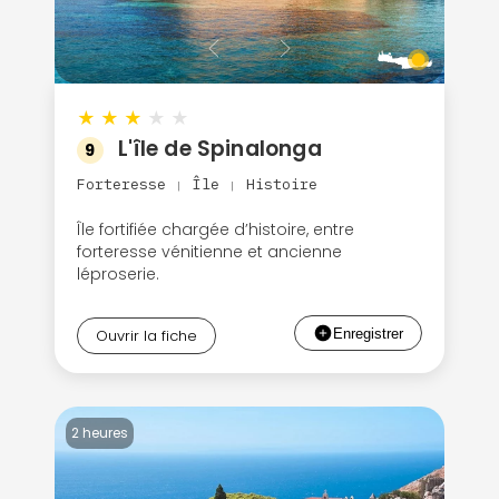
Continuer avec Apple
★
★
★
★
★
ou connectez-vous par mail
L'île de Spinalonga
9
Forteresse
Île
Histoire
|
|
Île fortifiée chargée d’histoire, entre
forteresse vénitienne et ancienne
léproserie.
Politique de
confidentialité.
Ouvrir la fiche
2 heures