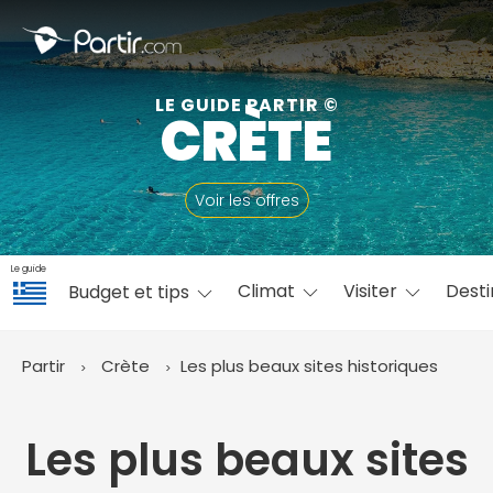
Fermer
LE GUIDE PARTIR ©
CRÈTE
📍 Destinations populaires
Voir les offres
Le guide
Climat
Visiter
Desti
Budget et tips
☀️ Où partir par mois
Janvier
Février
Mars
Avril
Mai
Juin
✨ Envies populaires
Partir
Crète
Les plus beaux sites historiques
Juillet
Août
Septembre
Octobre
Novembre
Décembre
Les plus beaux sites