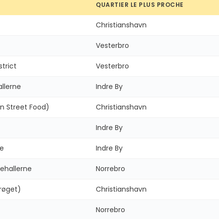
QUARTIER LE PLUS PROCHE
Christianshavn
Vesterbro
trict
Vesterbro
llerne
Indre By
n Street Food)
Christianshavn
Indre By
ue
Indre By
ehallerne
Norrebro
trøget)
Christianshavn
Norrebro