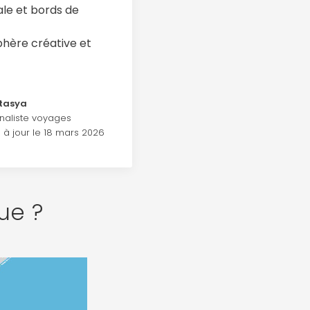
ale et bords de
hère créative et
tasya
naliste voyages
 à jour le 18 mars 2026
ue ?