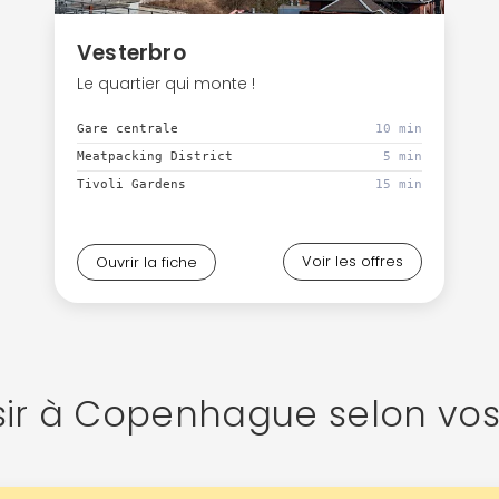
Vesterbro
Le quartier qui monte !
Gare centrale
10 min
Meatpacking District
5 min
Tivoli Gardens
15 min
Voir les offres
Ouvrir la fiche
sir à Copenhague selon vos 