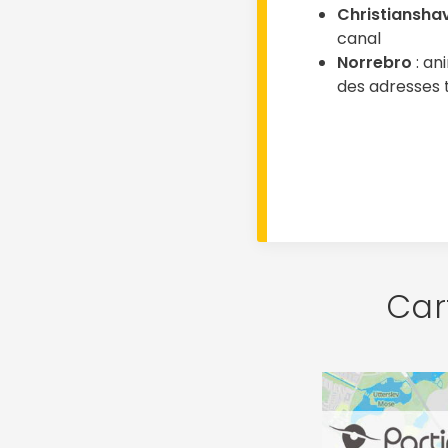
Christiansha
canal
Norrebro
: an
des adresses
Car