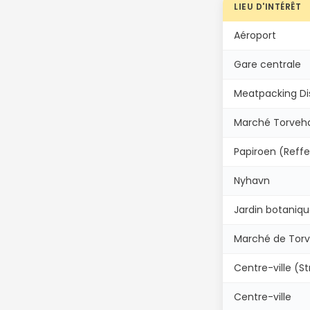
LIEU D'INTÉRÊT
Aéroport
Gare centrale
Meatpacking Dis
Marché Torveha
Papiroen (Reffe
Nyhavn
Jardin botaniq
Marché de Torv
Centre-ville (S
Centre-ville