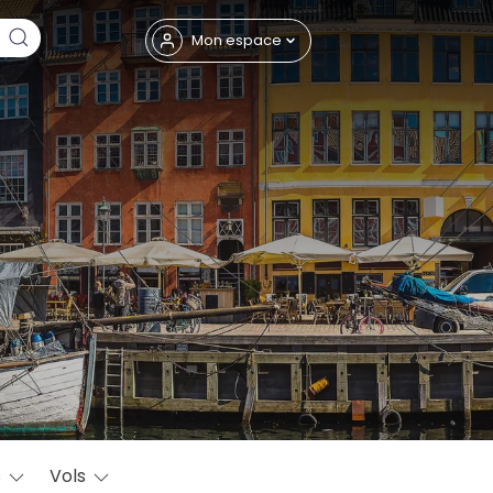
Fermer
Mon espace
eptembre
s
Vols