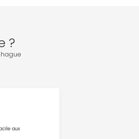
e ?
enhague
acile aux