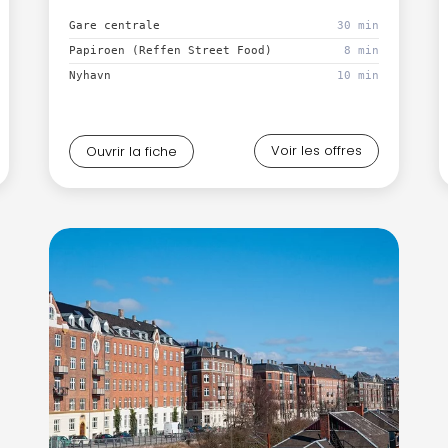
Continuer avec Apple
Gare centrale
30 min
Papiroen (Reffen Street Food)
8 min
ou connectez-vous par mail
Nyhavn
10 min
Voir les offres
Ouvrir la fiche
Politique de confidentialité.