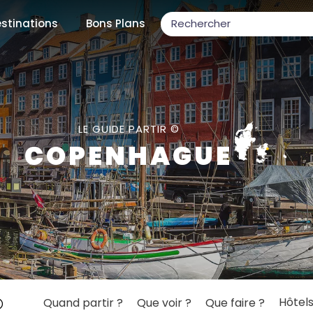
stinations
Bons Plans
ons populaires
LE GUIDE PARTIR ©
COPENHAGUE
par mois
Février
Mars
Avril
Mai
Juin
Juillet
Août
S
ulaires
Novembre
Décembre
Hôtel
Quand partir ?
Que voir ?
Que faire ?