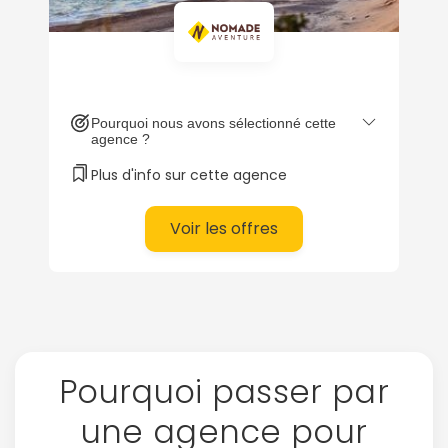
Pourquoi nous avons sélectionné cette
agence ?
Plus d'info sur cette agence
Voir les offres
Continuer avec Apple
Pourquoi passer par
ou connectez-vous par mail
une agence pour