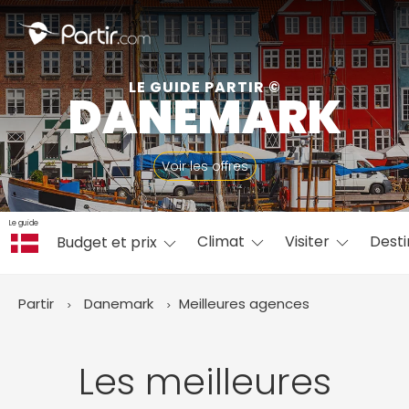
Fermer
LE GUIDE PARTIR ©
DANEMARK
📍 Destinations populaires
Voir les offres
Le guide
Climat
Visiter
Desti
Budget et prix
☀️ Où partir par mois
Janvier
Février
Mars
Avril
Mai
Juin
✨ Envies populaires
Partir
Danemark
Meilleures agences
Juillet
Août
Septembre
Octobre
Novembre
Décembre
Les meilleures