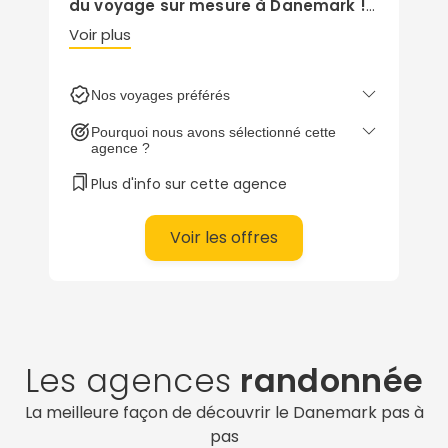
du voyage sur mesure à Danemark !
Nos conseillers-spécialistes Danemark
Voir plus
sont à l'écoute de vos envies et vous
construisent un voyage à la carte :
Nos voyages préférés
itinérants & autotours, en famille, en
couple, city break, voyage culturel
...
Pourquoi nous avons sélectionné cette
Construisez votre voyage sur mesure
agence ?
avec notre conseiller Danemark :
Plus d'info sur cette agence
Copenhague, Aarhus, Skagen,
Odense, Jutland, Sjaelland, Roskilde
...
Voir les offres
Parlez à un spécialiste Danemark :
01 86
95 65 15
Les agences
randonnée
La meilleure façon de découvrir le Danemark pas à
pas