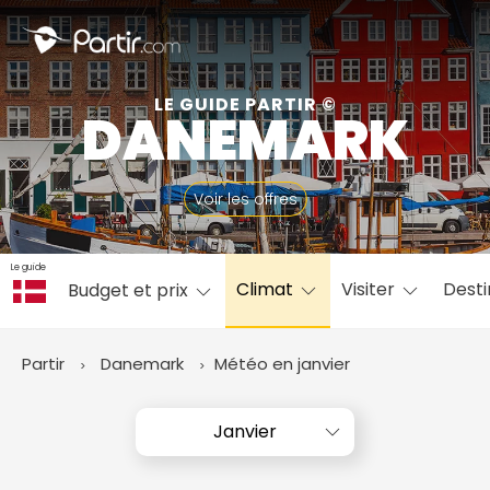
Fermer
LE GUIDE PARTIR ©
DANEMARK
📍 Destinations populaires
Voir les offres
Le guide
Climat
Visiter
Desti
Budget et prix
☀️ Où partir par mois
Janvier
Février
Mars
Avril
Mai
Juin
✨ Envies populaires
Partir
Danemark
Météo en janvier
Juillet
Août
Septembre
Octobre
Novembre
Décembre
Janvier