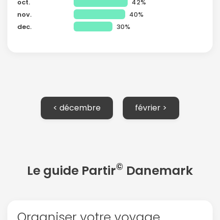
oct.
42%
nov.
40%
dec.
30%
< décembre
février >
©
Le guide Partir
Danemark
Organiser votre voyage