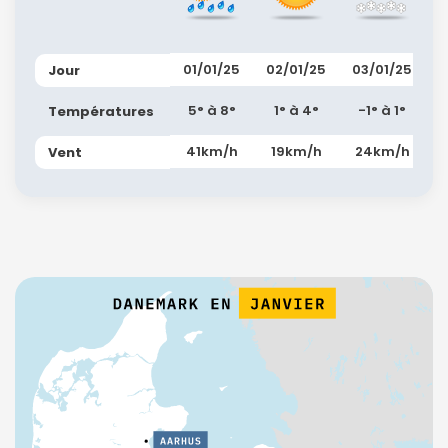
01/01/25
02/01/25
03/01/25
Jour
5° à 8°
1° à 4°
-1° à 1°
Températures
41km/h
19km/h
24km/h
Vent