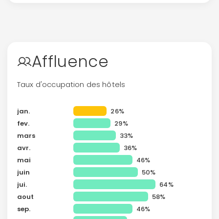
Continuer avec Apple
ou connectez-vous par mail
Affluence
Taux d'occupation des hôtels
jan.
26%
Politique de
fev.
29%
confidentialité.
mars
33%
avr.
36%
mai
46%
juin
50%
jui.
64%
aout
58%
sep.
46%