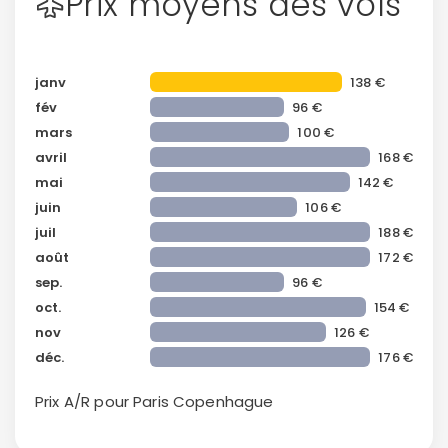
Prix moyens des vols
janv
138 €
fév
96 €
mars
100 €
avril
168 €
mai
142 €
juin
106 €
juil
188 €
août
172 €
sep.
96 €
oct.
154 €
nov
126 €
déc.
176 €
Prix A/R pour Paris
Copenhague