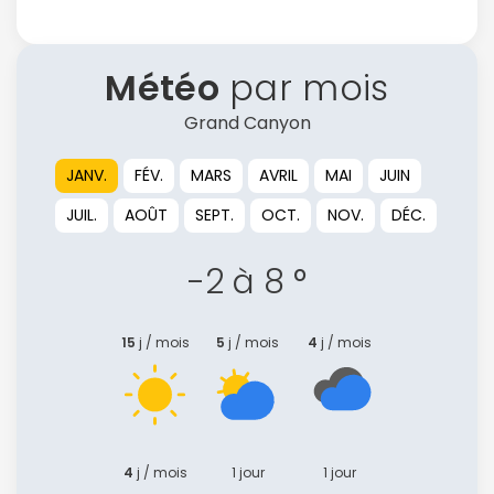
Météo
par mois
Grand Canyon
JANV.
FÉV.
MARS
AVRIL
MAI
JUIN
JUIL.
AOÛT
SEPT.
OCT.
NOV.
DÉC.
-2 à 8 °
15
j / mois
5
j / mois
4
j / mois
4
j / mois
1 jour
1 jour