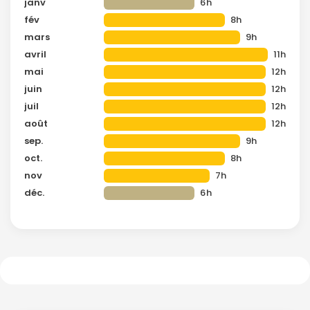
janv
6h
fév
8h
mars
9h
avril
11h
mai
12h
juin
12h
juil
12h
août
12h
sep.
9h
oct.
8h
nov
7h
déc.
6h