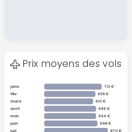
Prix moyens des vols
janv
712 €
fév
636 €
mars
610 €
avril
646 €
mai
644 €
juin
668 €
juil
870 €