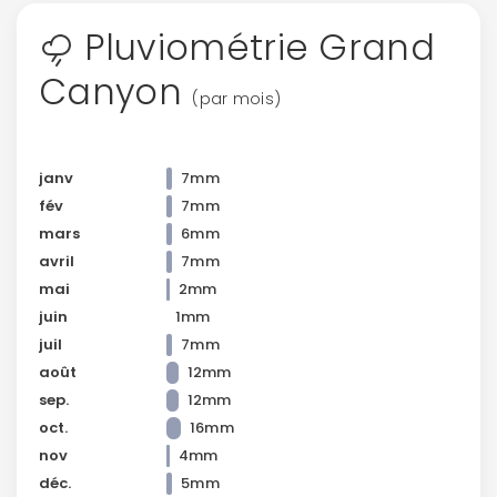
Pluviométrie Grand
Canyon
(par mois)
janv
7mm
fév
7mm
mars
6mm
avril
7mm
mai
2mm
juin
1mm
juil
7mm
août
12mm
sep.
12mm
oct.
16mm
nov
4mm
déc.
5mm