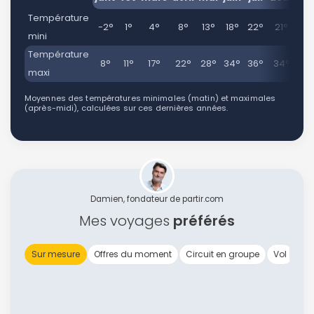
Température
-2°
1°
4°
8°
13°
18°
22°
21°
16
mini
Température
8°
11°
17°
22°
28°
34°
36°
34°
30
maxi
Moyennes des températures minimales (matin) et maximales
(après-midi), calculées sur ces dernières années.
Damien, fondateur de partir.com
Mes voyages
préférés
Sur mesure
Offres du moment
Circuit en groupe
Vol