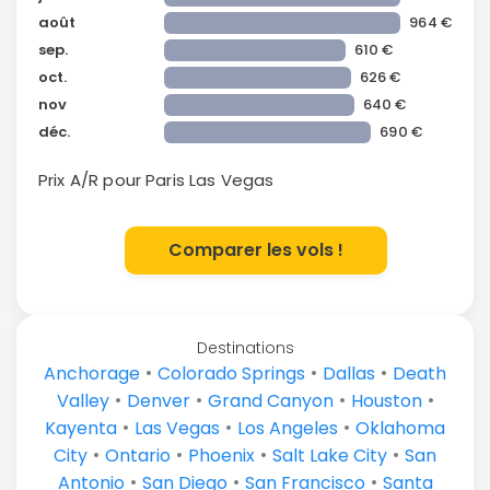
août
964 €
sep.
610 €
oct.
626 €
nov
640 €
déc.
690 €
Prix A/R pour Paris
Las Vegas
Comparer les vols !
Destinations
•
•
•
Anchorage
Colorado Springs
Dallas
Death
•
•
•
•
Valley
Denver
Grand Canyon
Houston
•
•
•
Kayenta
Las Vegas
Los Angeles
Oklahoma
•
•
•
•
City
Ontario
Phoenix
Salt Lake City
San
•
•
•
Antonio
San Diego
San Francisco
Santa