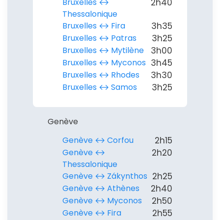
Bruxelles ↔︎
2h40
Thessalonique
Bruxelles ↔︎ Fira
3h35
Bruxelles ↔︎ Patras
3h25
Bruxelles ↔︎ Mytilène
3h00
Bruxelles ↔︎ Myconos
3h45
Bruxelles ↔︎ Rhodes
3h30
Bruxelles ↔︎ Samos
3h25
Genève
Genève ↔︎ Corfou
2h15
Genève ↔︎
2h20
Thessalonique
Genève ↔︎ Zákynthos
2h25
Genève ↔︎ Athènes
2h40
Continuer avec Apple
Genève ↔︎ Myconos
2h50
Genève ↔︎ Fira
2h55
ou connectez-vous par mail