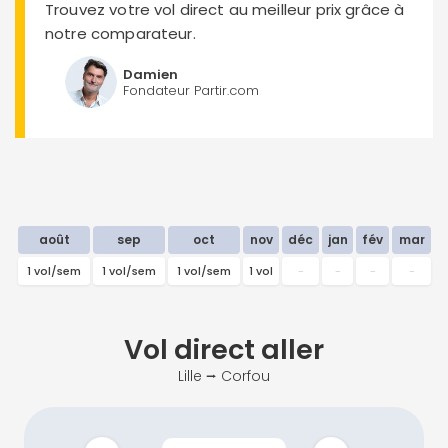
Trouvez votre vol direct au meilleur prix grâce à
notre comparateur.
Damien
Fondateur Partir.com
août
sep
oct
nov
déc
jan
fév
mar
1 vol/sem
1 vol/sem
1 vol/sem
1 vol
-
-
-
-
2
Vol direct
aller
Lille ⭢ Corfou