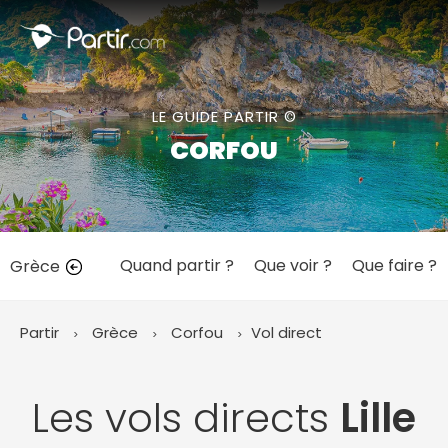
Fermer
LE GUIDE PARTIR ©
📍 Destinations populaires
CORFOU
Quand partir ?
Que voir ?
Que faire ?
Grèce
☀️ Où partir par mois
Janvier
Février
Mars
Avril
Mai
Juin
✨ Envies populaires
Partir
Grèce
Corfou
Vol direct
Juillet
Août
Septembre
Octobre
Novembre
Décembre
Les vols directs
Lille