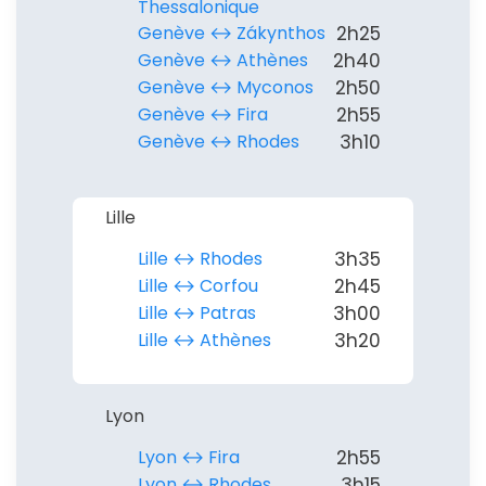
Thessalonique
Continuer avec Apple
Genève ↔︎ Zákynthos
2h25
Genève ↔︎ Athènes
2h40
ou connectez-vous par mail
Genève ↔︎ Myconos
2h50
Genève ↔︎ Fira
2h55
Genève ↔︎ Rhodes
3h10
Politique de
Lille
confidentialité.
Lille ↔︎ Rhodes
3h35
Lille ↔︎ Corfou
2h45
Lille ↔︎ Patras
3h00
Lille ↔︎ Athènes
3h20
Lyon
Lyon ↔︎ Fira
2h55
Lyon ↔︎ Rhodes
3h15