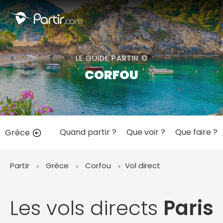
Fermer
LE GUIDE PARTIR ©
📍 Destinations populaires
CORFOU
Quand partir ?
Que voir ?
Que faire ?
Grèce
☀️ Où partir par mois
Janvier
Février
Mars
Avril
Mai
Juin
✨ Envies populaires
Partir
Grèce
Corfou
Vol direct
Juillet
Août
Septembre
Octobre
Novembre
Décembre
Les vols directs
Paris