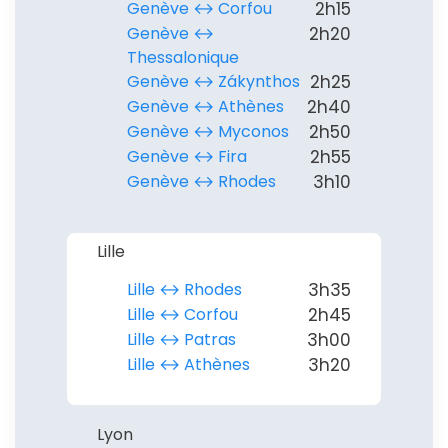
Genève ↔︎ Corfou
2h15
Genève ↔︎
2h20
Thessalonique
Continuer avec Apple
Genève ↔︎ Zákynthos
2h25
ou connectez-vous par mail
Genève ↔︎ Athènes
2h40
Genève ↔︎ Myconos
2h50
Genève ↔︎ Fira
2h55
Genève ↔︎ Rhodes
3h10
Politique de
Lille
confidentialité.
Lille ↔︎ Rhodes
3h35
Lille ↔︎ Corfou
2h45
Lille ↔︎ Patras
3h00
Lille ↔︎ Athènes
3h20
Lyon