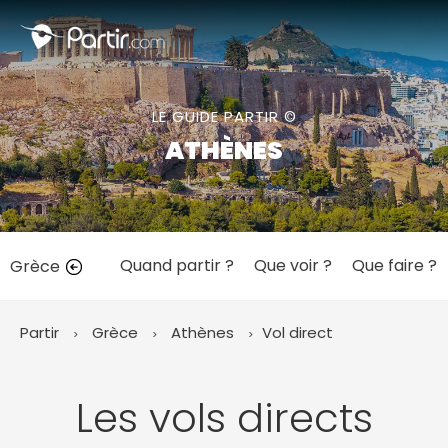
Fermer
LE GUIDE PARTIR ©
📍 Destinations populaires
ATHÈNES
Quand partir ?
Que voir ?
Que faire ?
Grèce
☀️ Où partir par mois
Janvier
Février
Mars
Avril
Mai
Juin
✨ Envies populaires
Partir
Grèce
Athènes
Vol direct
Juillet
Août
Septembre
Octobre
Novembre
Décembre
Les vols directs