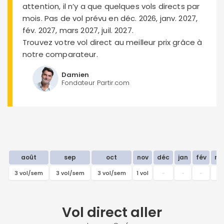
attention, il n’y a que quelques vols directs par
mois. Pas de vol prévu en déc. 2026, janv. 2027,
fév. 2027, mars 2027, juil. 2027.
Trouvez votre vol direct au meilleur prix grâce à
notre comparateur.
Damien
Fondateur Partir.com
août
sep
oct
nov
déc
jan
fév
ma
3 vol/sem
3 vol/sem
3 vol/sem
1 vol
-
-
-
-
Vol direct
aller