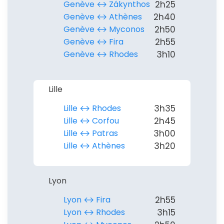
Genève ↔︎ Zákynthos
2h25
Genève ↔︎ Athènes
2h40
ou connectez-vous par mail
Genève ↔︎ Myconos
2h50
Genève ↔︎ Fira
2h55
Genève ↔︎ Rhodes
3h10
Lille
Politique de
confidentialité.
Lille ↔︎ Rhodes
3h35
Lille ↔︎ Corfou
2h45
Lille ↔︎ Patras
3h00
Lille ↔︎ Athènes
3h20
Lyon
Lyon ↔︎ Fira
2h55
Lyon ↔︎ Rhodes
3h15