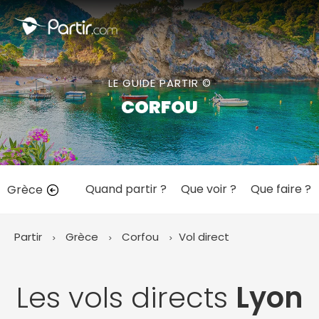
Fermer
LE GUIDE PARTIR ©
📍 Destinations populaires
CORFOU
Quand partir ?
Que voir ?
Que faire ?
Grèce
☀️ Où partir par mois
Janvier
Février
Mars
Avril
Mai
Juin
✨ Envies populaires
Partir
Grèce
Corfou
Vol direct
Juillet
Août
Septembre
Octobre
Novembre
Décembre
Les vols directs
Lyon