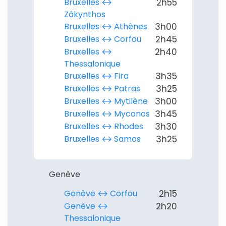
Bruxelles ↔︎
2h55
Zákynthos
Bruxelles ↔︎ Athènes
3h00
Bruxelles ↔︎ Corfou
2h45
Bruxelles ↔︎
2h40
Thessalonique
Bruxelles ↔︎ Fira
3h35
Bruxelles ↔︎ Patras
3h25
Bruxelles ↔︎ Mytilène
3h00
Bruxelles ↔︎ Myconos
3h45
Bruxelles ↔︎ Rhodes
3h30
Bruxelles ↔︎ Samos
3h25
Genève
Genève ↔︎ Corfou
2h15
Genève ↔︎
2h20
Thessalonique
Continuer avec Apple