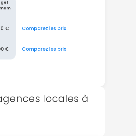
dget
imum
Comparez les prix
70 €
Comparez les prix
00 €
gences locales à