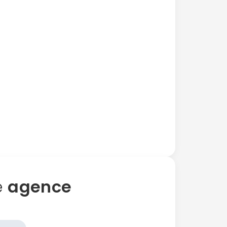
e
agence