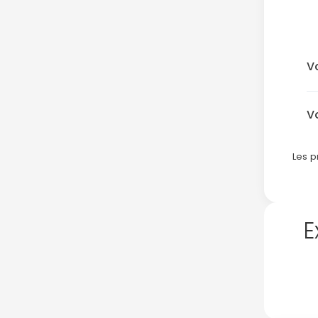
V
V
Les p
E