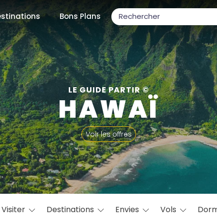
stinations
Bons Plans
ons populaires
LE GUIDE PARTIR ©
HAWAÏ
par mois
Voir les offres
Février
Mars
Avril
Mai
Juin
Juillet
Août
S
ulaires
Novembre
Décembre
Visiter
Destinations
Envies
Vols
Dorm