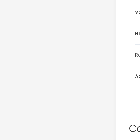
V
H
R
A
Ca