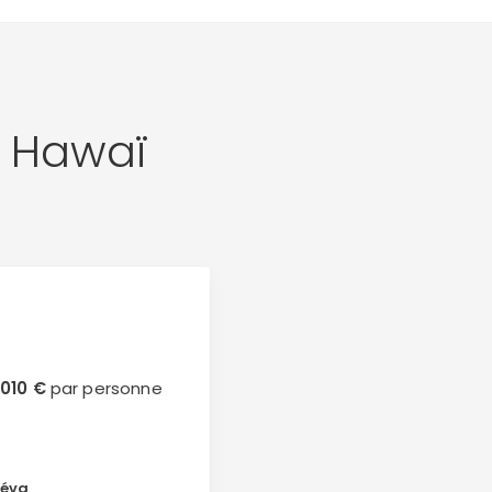
 Hawaï
4010 €
par personne
éva