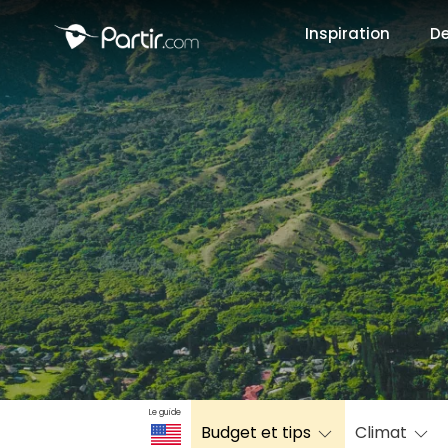
Inspiration
De
📍 Destinati
☀️ Où partir 
Janvier
✨ Envies pop
Octobre
Le guide
Budget et tips
Climat