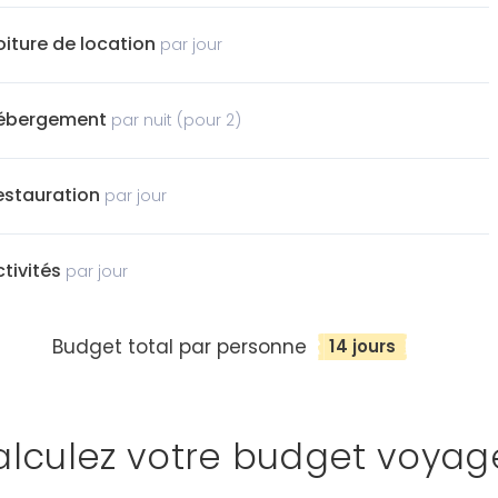
oiture de location
par jour
ébergement
par nuit (pour 2)
estauration
par jour
ctivités
par jour
Budget total par personne
14 jours
lculez votre budget voyag