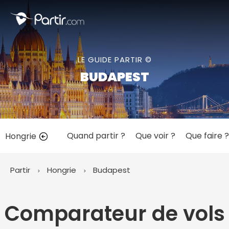
Fermer
LE GUIDE PARTIR ©
📍 Destinations populaires
BUDAPEST
Quand partir ?
Que voir ?
Que faire ?
Hongrie
☀️ Où partir par mois
Janvier
Février
Mars
Avril
Mai
Juin
✨ Envies populaires
Partir
Hongrie
Budapest
Juillet
Août
Septembre
Octobre
Novembre
Décembre
Comparateur de vols