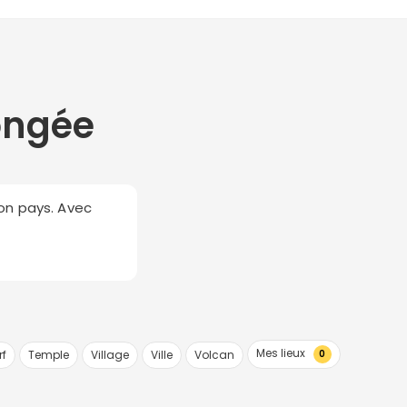
ongée
on pays. Avec
Mes lieux
rf
Temple
Village
Ville
Volcan
0