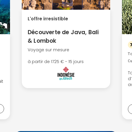
Continuer avec Apple
L'offre irresistible
ou connectez-vous par mail
Découverte de Java, Bali
& Lombok
Voyage sur mesure
T
Politique de confidentialité.
C
à partir de 1725 € - 15 jours
T
d’
it
a