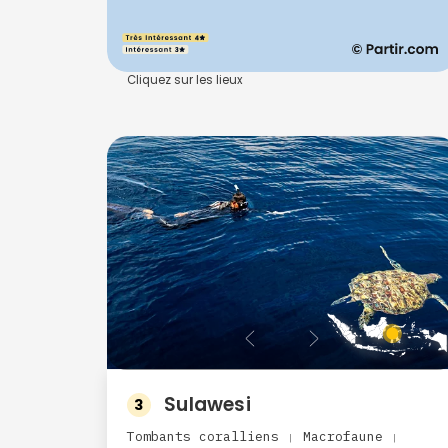
Cliquez sur les lieux
Sulawesi
3
Tombants coralliens
Macrofaune
|
|