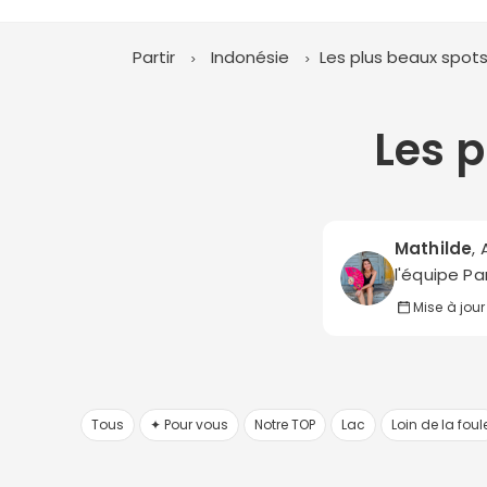
Partir
Indonésie
Les plus beaux spot
Les 
Mathilde
,
l'équipe Pa
Mise à jour
Tous
✦ Pour vous
Notre TOP
Lac
Loin de la foul