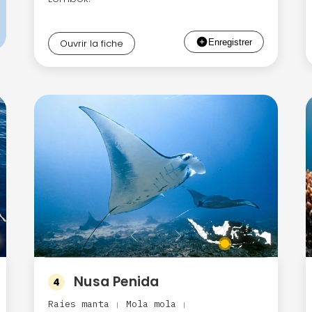
Ouvrir la fiche
Nusa Penida
4
Raies manta
Mola mola
|
|