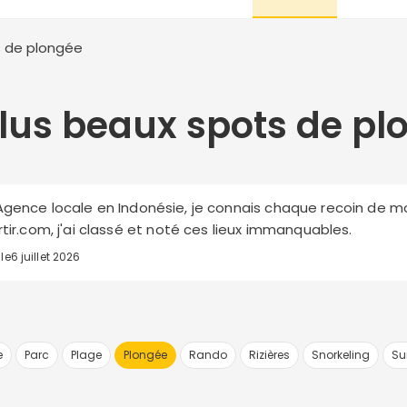
s de plongée
plus beaux spots de pl
 Agence locale en Indonésie, je connais chaque recoin de m
rtir.com, j'ai classé et noté ces lieux immanquables.
 le
6 juillet 2026
e
Parc
Plage
Plongée
Rando
Rizières
Snorkeling
Su