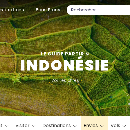
stinations
Bons Plans
ons populaires
LE GUIDE PARTIR ©
INDONÉSIE
par mois
Voir les offres
Février
Mars
Avril
Mai
Juin
Juillet
Août
S
ulaires
Novembre
Décembre
at
Visiter
Destinations
Envies
Vols