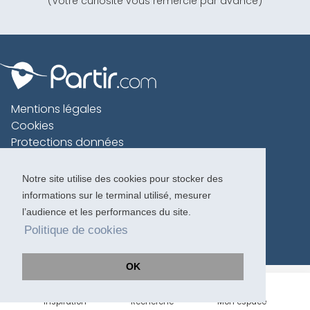
(Votre curiosité vous remercie par avance)
Mentions légales
Cookies
Protections données
Contact
Charte voyageur
Notre site utilise des cookies pour stocker des
informations sur le terminal utilisé, mesurer
Copyright 1996-2026
l’audience et les performances du site.
Politique de cookies
OK
Inspiration
Recherche
Mon espace