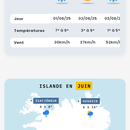
01/06/25
02/06/25
03/06/25
Jour
7° à 9°
3° à 9°
1° à 5°
Températures
30km/h
37km/h
52km/h
Vent