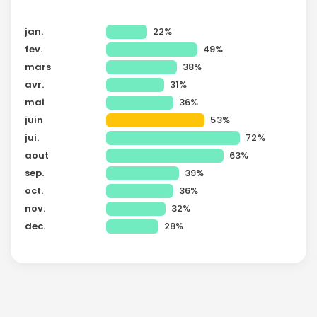
ou connectez-vous par mail
jan.
22%
fev.
49%
mars
38%
avr.
31%
mai
36%
Politique de
confidentialité.
juin
53%
jui.
72%
aout
63%
sep.
39%
oct.
36%
nov.
32%
dec.
28%