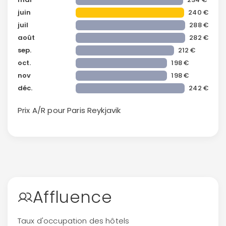
juin
240 €
juil
288 €
août
282 €
sep.
212 €
oct.
198 €
nov
198 €
déc.
242 €
Prix A/R pour Paris
Reykjavik
Affluence
Continuer avec Apple
Taux d'occupation des hôtels