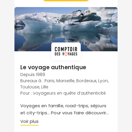
Le voyage authentique
Depuis 1989
Bureaux à : Paris, Marseille, Bordeaux, Lyon,
Toulouse, Lille
Pour : voyageurs en quête d’authenticité
Voyages en famille, road-trips, séjours
et city-trips… Pour vous faire découvrir
l’Islande, la vraie !, un conseiller
Voir plus
spécialiste de la destination émaille