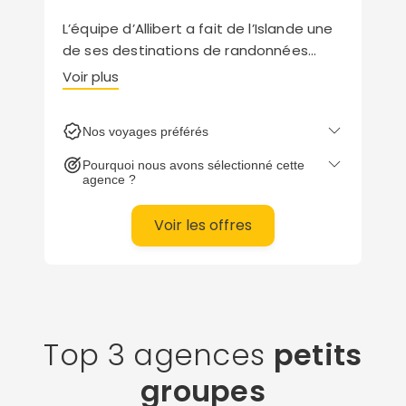
confidentialité.
L’équipe d’Allibert a fait de l’Islande une
de ses destinations de randonnées
d’excellence. Circuits en liberté,
Voir plus
accompagnés ou en famille de niveau 1
à 5 vous propulsent sur les terres de
Nos voyages préférés
l’extrême… avec passion.
Pourquoi nous avons sélectionné cette
agence ?
Voir les offres
Top 3 agences
petits
groupes