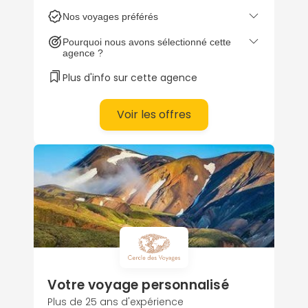
votre itinéraire de rencontres insolites
Nos voyages préférés
et de pépites authentiques.
Pourquoi nous avons sélectionné cette
agence ?
Plus d'info sur cette agence
Voir les offres
Votre voyage personnalisé
Plus de 25 ans d'expérience