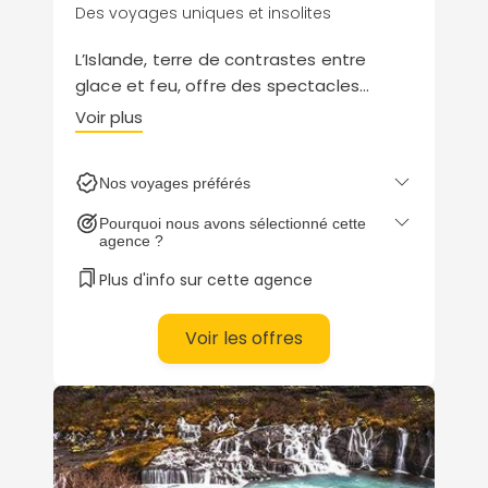
Des voyages uniques et insolites
L’Islande, terre de contrastes entre
glace et feu, offre des spectacles
naturels uniques : geysers, aurores
Voir plus
boréales, fjords sauvages et détente au
Blue Lagoon. Partez en road trip ou le
Nos voyages préférés
temps d’un week-end pour une
aventure hors des sentiers battus,
Pourquoi nous avons sélectionné cette
grâce aux conseils des experts Cercle
agence ?
des voyages !
Plus d'info sur cette agence
Voir les offres