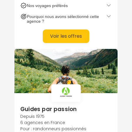
faire, il déploie un éventail unique de
Nos voyages préférés
voyages en groupe, en famille ou en
individuel.
Pourquoi nous avons sélectionné cette
agence ?
Voir les offres
Continuer avec Apple
ou connectez-vous par mail
Guides par passion
Depuis 1975
6 agences en France
Pour : randonneurs passionnés
Politique de