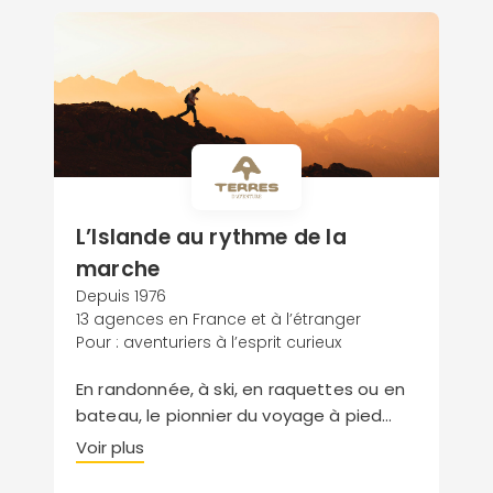
L’Islande au rythme de la
marche
Depuis 1976
13 agences en France et à l’étranger
Pour : aventuriers à l’esprit curieux
En randonnée, à ski, en raquettes ou en
bateau, le pionnier du voyage à pied
vous emmène sur une de ses
Voir plus
destinations de prédilection. Pour ce