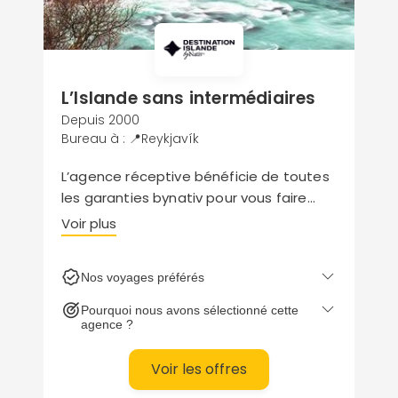
L’Islande sans intermédiaires
Depuis 2000
Bureau à : 📍Reykjavík
L’agence réceptive bénéficie de toutes
les garanties bynativ pour vous faire
voyager en toute sérénité. Autotour,
Voir plus
séjours, excursions, aventure en liberté
et voyage en groupe s’articulent autour
Nos voyages préférés
de thèmes classiques et insolites.
Pourquoi nous avons sélectionné cette
agence ?
Voir les offres