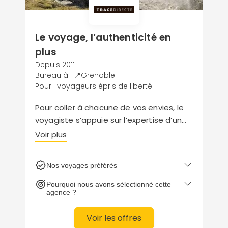
Le voyage, l’authenticité en
plus
Depuis 2011
Bureau à : 📍Grenoble
Pour : voyageurs épris de liberté
Pour coller à chacune de vos envies, le
voyagiste s’appuie sur l’expertise d’un
professionnel local. La sélection dédiée
Voir plus
au pays du feu et de la glace présente
une collection inspirante de circuits en
Nos voyages préférés
self drive et en 4x4.
Pourquoi nous avons sélectionné cette
agence ?
Voir les offres