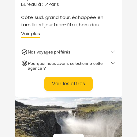
Bureau à : 📍Paris
Côte sud, grand tour, échappée en
famille, séjour bien-être, hors des
sentiers ou slow travel… Evaneos dévoile
Voir plus
une collection d’inspirations hétéroclite
à personnaliser avec l’expert de votre
Nos voyages préférés
choix.
Pourquoi nous avons sélectionné cette
agence ?
Voir les offres