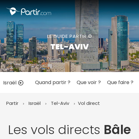
Fermer
LE GUIDE PARTIR ©
📍 Destinations populaires
TEL-AVIV
Quand partir ?
Que voir ?
Que faire ?
Israël
☀️ Où partir par mois
Janvier
Février
Mars
Avril
Mai
Juin
✨ Envies populaires
Partir
Israël
Tel-Aviv
Vol direct
Juillet
Août
Septembre
Octobre
Novembre
Décembre
Les vols directs
Bâle