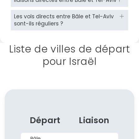
Les vols directs entre Bâle et Tel-Aviv
sont-ils réguliers ?
Continuer avec Apple
Liste de villes de départ
ou connectez-vous par mail
pour Israël
Politique de
confidentialité.
Départ
Liaison
Bâle