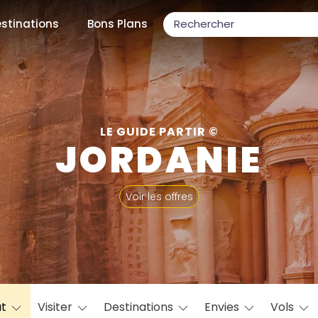
stinations
Bons Plans
ons populaires
LE GUIDE PARTIR ©
JORDANIE
par mois
Voir les offres
Février
Mars
Avril
Mai
Juin
Juillet
Août
S
ulaires
Novembre
Décembre
at
Visiter
Destinations
Envies
Vols