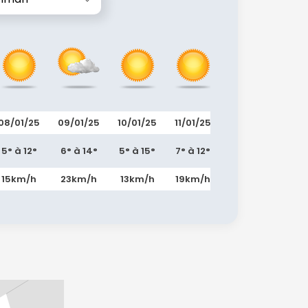
08/01/25
09/01/25
10/01/25
11/01/25
12/01/25
13/0
5° à 12°
6° à 14°
5° à 15°
7° à 12°
7° à 13°
7° à
15km/h
23km/h
13km/h
19km/h
4km/h
15k