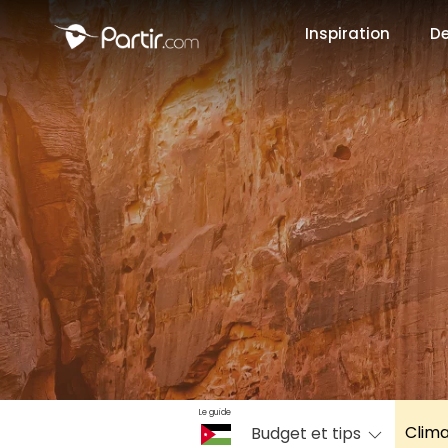
Inspiration
De
📍 Destinati
☀️ Où partir 
Janvier
✨ Envies pop
Octobre
Le guide
Clim
Budget et tips