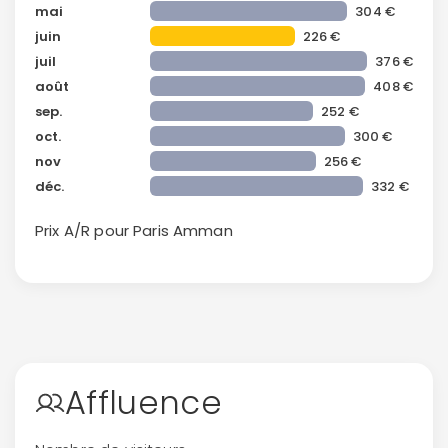
mai
304 €
juin
226 €
juil
376 €
août
408 €
sep.
252 €
oct.
300 €
nov
256 €
déc.
332 €
Prix A/R pour Paris
Amman
Affluence
Continuer avec Apple