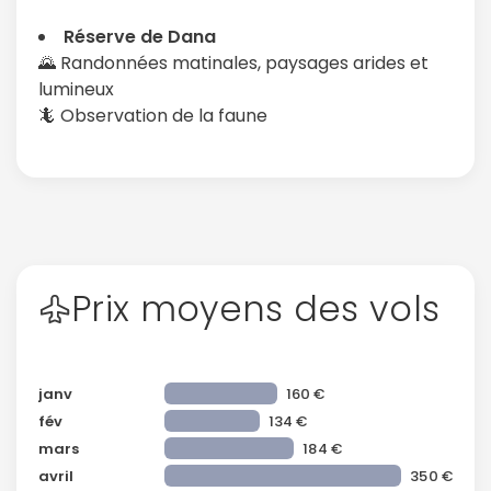
Réserve de Dana
🌄 Randonnées matinales, paysages arides et
lumineux
🦎 Observation de la faune
Prix moyens des vols
janv
160 €
fév
134 €
mars
184 €
avril
350 €