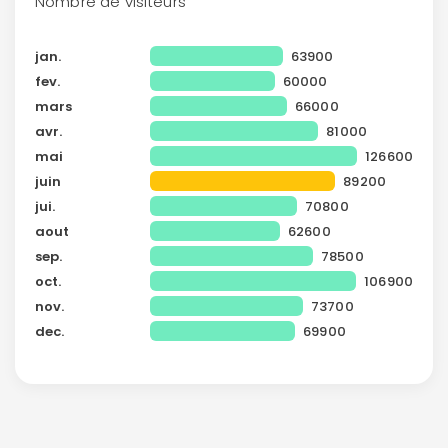
Nombre de visiteurs
ou connectez-vous par mail
jan.
63900
fev.
60000
mars
66000
avr.
81000
mai
126600
Politique de
juin
89200
confidentialité.
jui.
70800
aout
62600
sep.
78500
oct.
106900
nov.
73700
dec.
69900