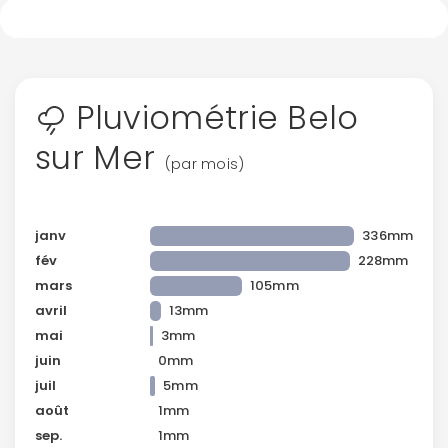
Pluviométrie Belo
sur Mer
(par mois)
janv
336mm
fév
228mm
mars
105mm
avril
13mm
mai
3mm
juin
0mm
juil
5mm
août
1mm
sep.
1mm