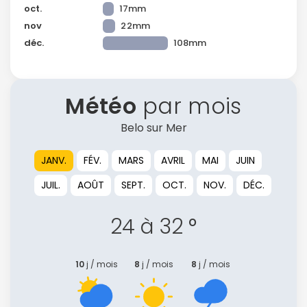
oct.
17mm
nov
22mm
déc.
108mm
Météo
par mois
Belo sur Mer
JANV.
FÉV.
MARS
AVRIL
MAI
JUIN
JUIL.
AOÛT
SEPT.
OCT.
NOV.
DÉC.
24 à 32 °
10
j / mois
8
j / mois
8
j / mois