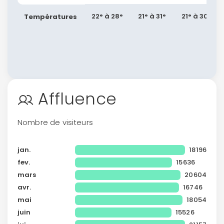
22° à 28°
21° à 31°
21° à 30°
Températures
Affluence
Nombre de visiteurs
jan.
18196
fev.
15636
mars
20604
avr.
16746
mai
18054
juin
15526