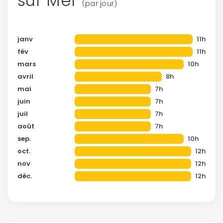
sur Mer
(par jour)
janv
11h
fév
11h
mars
10h
avril
8h
mai
7h
juin
7h
juil
7h
août
7h
sep.
10h
oct.
12h
nov
12h
déc.
12h