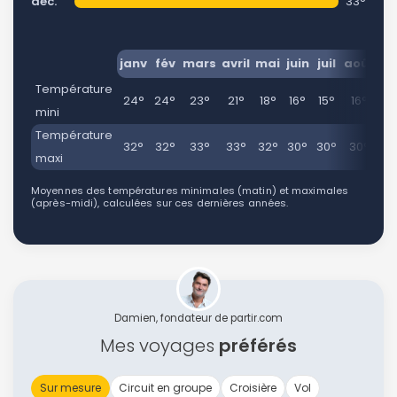
déc.
33°
janv
fév
mars
avril
mai
juin
juil
août
se
Température
24°
24°
23°
21°
18°
16°
15°
16°
1
mini
Température
32°
32°
33°
33°
32°
30°
30°
30°
3
maxi
Moyennes des températures minimales (matin) et maximales
(après-midi), calculées sur ces dernières années.
Damien, fondateur de partir.com
Mes voyages
préférés
Sur mesure
Circuit en groupe
Croisière
Vol