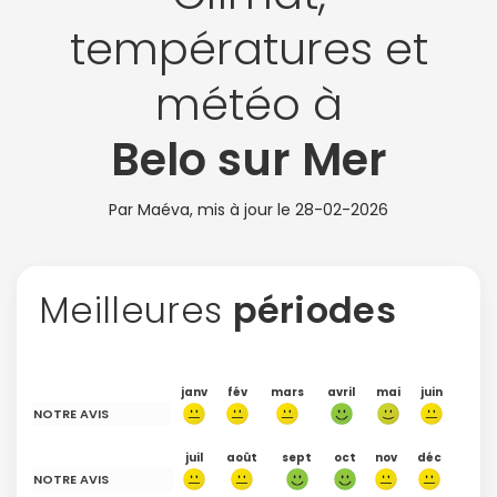
températures et
météo à
Belo sur Mer
Par Maéva, mis à jour le
28-02-2026
Meilleures
périodes
janv
fév
mars
avril
mai
juin
NOTRE AVIS
juil
août
sept
oct
nov
déc
NOTRE AVIS