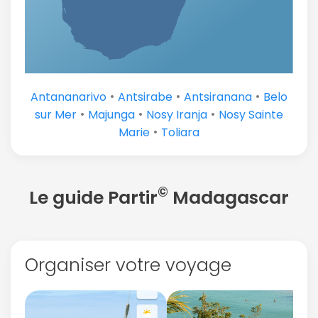
•
•
•
Antananarivo
Antsirabe
Antsiranana
Belo
•
•
•
sur Mer
Majunga
Nosy Iranja
Nosy Sainte
•
Marie
Toliara
©
Le guide Partir
Madagascar
Organiser votre voyage