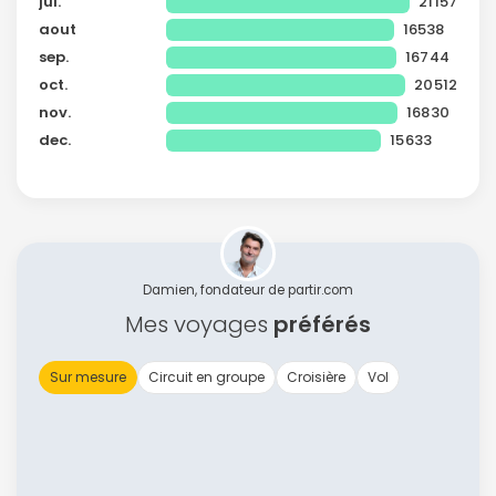
jui.
21157
aout
16538
sep.
16744
oct.
20512
nov.
16830
dec.
15633
Damien, fondateur de partir.com
Mes voyages
préférés
Sur mesure
Circuit en groupe
Croisière
Vol