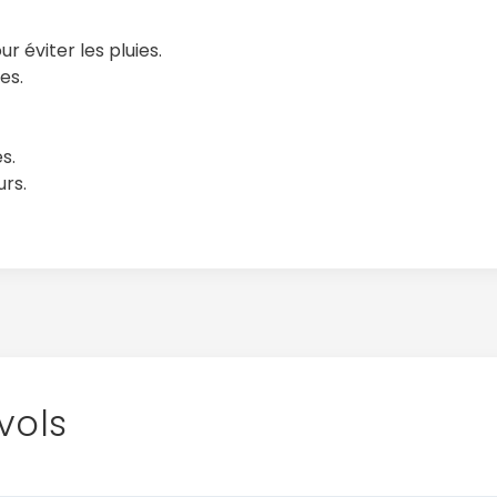
r éviter les pluies.
es.
s.
urs.
vols