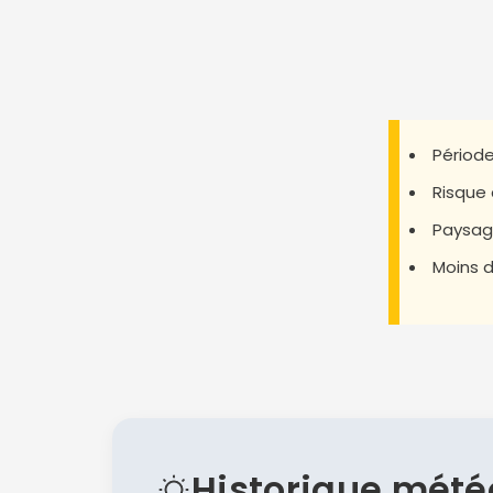
Période
Risque 
Paysage
Moins d
Historique mété