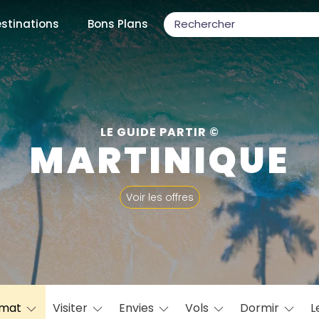
stinations
Bons Plans
ons populaires
LE GUIDE PARTIR ©
MARTINIQUE
par mois
Voir les offres
Février
Mars
Avril
Mai
Juin
Juillet
Août
S
ulaires
Novembre
Décembre
imat
Visiter
Envies
Vols
Dormir
L