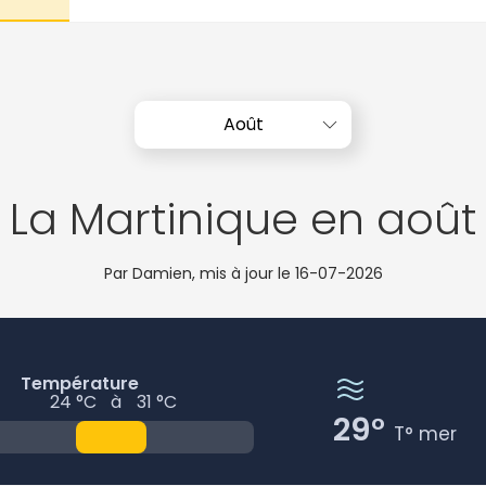
Août
La Martinique en août
Par Damien, mis à jour le
16-07-2026
Température
24 °C
à
31 °C
29°
T° mer