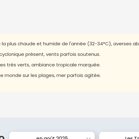
 la plus chaude et humide de l'année (32-34°C), averses a
cyclonique présent, vents parfois soutenus.
s très verts, ambiance tropicale marquée.
e monde sur les plages, mer parfois agitée.
o
en août 2025
Les Tr