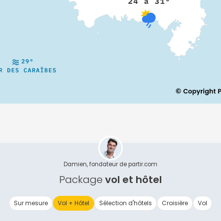
Continuer avec Apple
ou connectez-vous par mail
Politique de confidentialité.
Damien, fondateur de partir.com
Package
vol et hôtel
Sur mesure
Vol + Hôtel
Sélection d'hôtels
Croisière
Vol