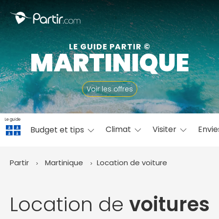
Fermer
LE GUIDE PARTIR ©
MARTINIQUE
📍 Destinations populaires
Voir les offres
Le guide
Climat
Visiter
Envi
Budget et tips
☀️ Où partir par mois
Janvier
Février
Mars
Avril
Mai
Juin
✨ Envies populaires
Partir
Martinique
Location de voiture
Juillet
Août
Septembre
Octobre
Novembre
Décembre
Location de
voitures