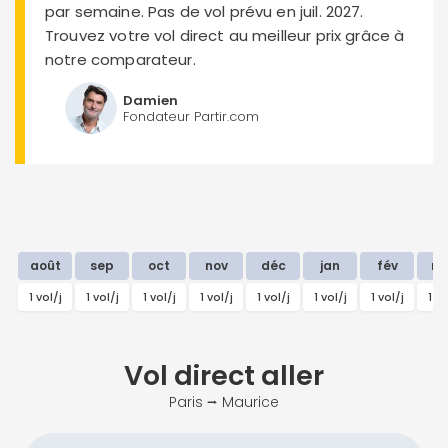
par semaine. Pas de vol prévu en juil. 2027.
Trouvez votre vol direct au meilleur prix grâce à
notre comparateur.
Damien
Fondateur Partir.com
août
sep
oct
nov
déc
jan
fév
m
1 vol/j
1 vol/j
1 vol/j
1 vol/j
1 vol/j
1 vol/j
1 vol/j
1 vo
Vol direct
aller
Paris ⭢ Maurice