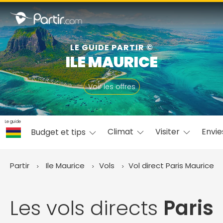
Fermer
LE GUIDE PARTIR ©
ILE MAURICE
📍 Destinations populaires
Voir les offres
Le guide
Climat
Visiter
Envi
Budget et tips
☀️ Où partir par mois
Janvier
Février
Mars
Avril
Mai
Juin
✨ Envies populaires
Partir
Ile Maurice
Vols
Vol direct Paris
Maurice
Juillet
Août
Septembre
Octobre
Novembre
Décembre
Les vols directs
Paris