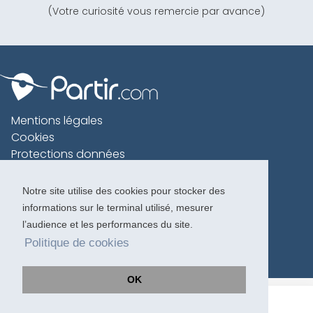
(Votre curiosité vous remercie par avance)
Mentions légales
Cookies
Protections données
Contact
Charte voyageur
Notre site utilise des cookies pour stocker des
informations sur le terminal utilisé, mesurer
Copyright 1996-2026
l’audience et les performances du site.
Politique de cookies
OK