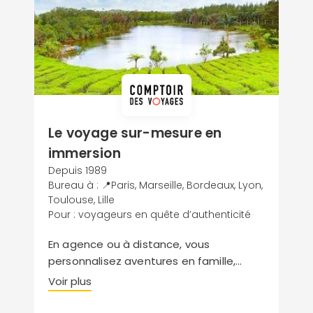
Le voyage sur-mesure en
immersion
Depuis 1989
Bureau à : 📍Paris, Marseille, Bordeaux, Lyon,
Toulouse, Lille
Pour : voyageurs en quête d’authenticité
En agence ou à distance, vous
personnalisez aventures en famille,
robinsonnades, combinés insulaires,
Voir plus
séjours nature ou voyages de noce
avec un conseiller en voyage spécialiste