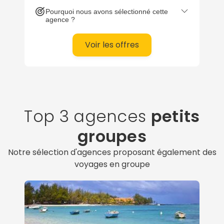
Pourquoi nous avons sélectionné cette
agence ?
Voir les offres
Top 3 agences
petits
Continuer avec Apple
groupes
ou connectez-vous par mail
Notre sélection d'agences proposant également des
voyages en groupe
Politique de