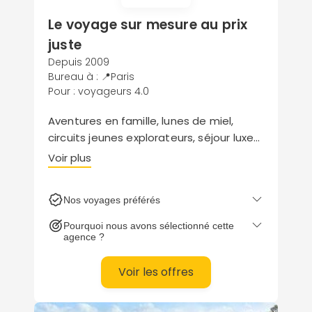
Le voyage sur mesure au prix
juste
Depuis 2009
Bureau à : 📍Paris
Pour : voyageurs 4.0
Aventures en famille, lunes de miel,
circuits jeunes explorateurs, séjour luxe
ou programme détox… Evaneos dévoile
Voir plus
une collection d’inspirations aussi riche
que la biodiversité de l’archipel des
Nos voyages préférés
Mascareignes.
Pourquoi nous avons sélectionné cette
agence ?
Voir les offres