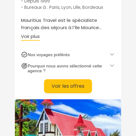
- Depuis 1999
- Bureaux à : Paris, Lyon, Lille, Bordeaux
Mauritius Travel est le spécialiste
français des séjours à l’île Maurice
depuis plus de 25 ans. Chaque année
Voir plus
nous faisons découvrir notre île de cœur
à plus de 7000 voyageurs. Nos
Nos voyages préférés
conseillers visitent chaque année les
établissements et révisent notre
Pourquoi nous avons sélectionné cette
sélection pour vous garantir un voyage
agence ?
à la hauteur de vos attentes.
Voir les offres