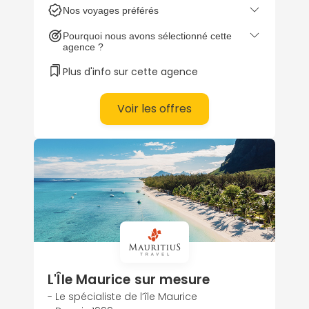
Nos voyages préférés
de la Perle de l’Océan Indien.
Pourquoi nous avons sélectionné cette
agence ?
Plus d'info sur cette agence
Voir les offres
L'Île Maurice sur mesure
- Le spécialiste de l’île Maurice