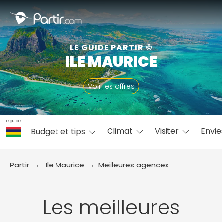
Fermer
LE GUIDE PARTIR ©
ILE MAURICE
📍 Destinations populaires
Voir les offres
Le guide
Climat
Visiter
Envi
Budget et tips
☀️ Où partir par mois
Janvier
Février
Mars
Avril
Mai
Juin
✨ Envies populaires
Partir
Ile Maurice
Meilleures agences
Juillet
Août
Septembre
Octobre
Novembre
Décembre
Les meilleures