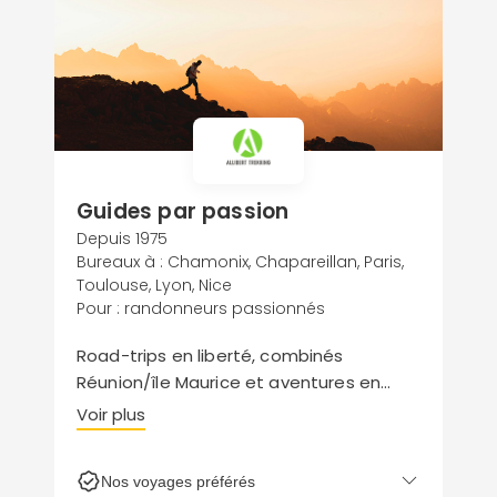
Guides par passion
Depuis 1975
Bureaux à : Chamonix, Chapareillan, Paris,
Toulouse, Lyon, Nice
Pour : randonneurs passionnés
Road-trips en liberté, combinés
Réunion/île Maurice et aventures en
famille ou en petit groupe signent une
Voir plus
collection d’inspirations pleine de peps,
d’exotisme et de dépaysement.
Nos voyages préférés