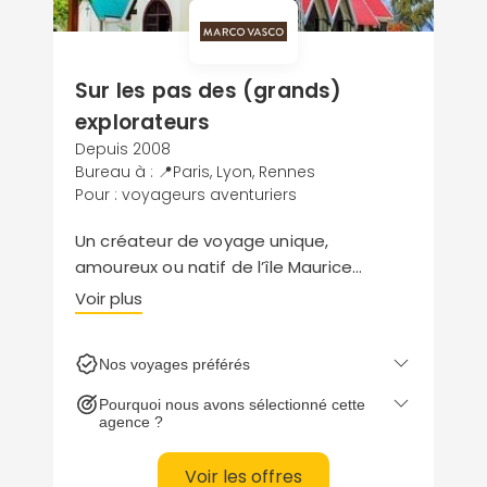
Sur les pas des (grands)
explorateurs
Depuis 2008
Bureau à : 📍Paris, Lyon, Rennes
Pour : voyageurs aventuriers
Un créateur de voyage unique,
amoureux ou natif de l’île Maurice
exauce tous vos rêves de Robinson.
Voir plus
Le petit plus du voyagiste ? Sa
conciergerie qui pense à tout pour vous
Nos voyages préférés
faciliter l’évasion.
Pourquoi nous avons sélectionné cette
agence ?
Voir les offres