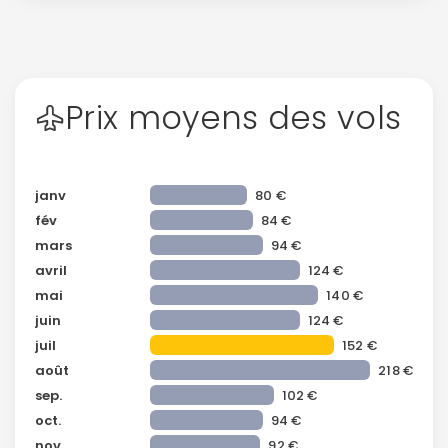
Prix moyens des vols
janv
80 €
fév
84 €
mars
94 €
avril
124 €
mai
140 €
juin
124 €
juil
152 €
août
218 €
sep.
102 €
oct.
94 €
nov
92 €