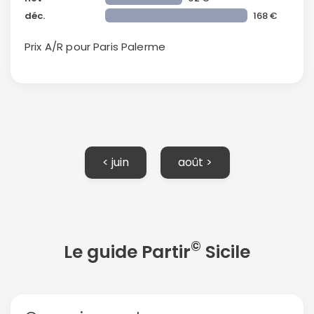
déc.
168 €
Prix A/R pour Paris
Palerme
Continuer avec Apple
ou connectez-vous par mail
< juin
août >
Politique de
confidentialité.
©
Le guide Partir
Sicile