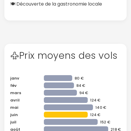
🍽️ Découverte de la gastronomie locale
Prix moyens des vols
janv
80 €
fév
84 €
mars
94 €
avril
124 €
mai
140 €
juin
124 €
juil
152 €
août
218 €