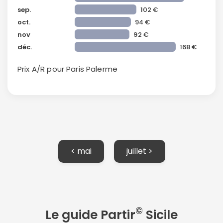
sep.
102 €
oct.
94 €
nov
92 €
déc.
168 €
Continuer avec Apple
Prix A/R pour Paris
Palerme
ou connectez-vous par mail
< mai
juillet >
Politique de
confidentialité.
©
Le guide Partir
Sicile