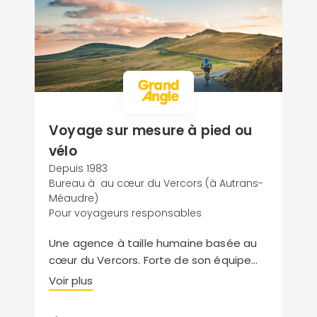
Voyage sur mesure à pied ou
vélo
Depuis 1983
Bureau à au cœur du Vercors (à Autrans-
Méaudre)
Pour voyageurs responsables
Une agence à taille humaine basée au
cœur du Vercors. Forte de son équipe
de passionnés et avec une écoute
Voir plus
client toute particulière, laissez-vous
conseiller par nos experts pour un