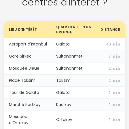
centres d'intérêt ?
QUARTIER LE PLUS
LIEU D'INTÉRÊT
DISTANCE
PROCHE
Aéroport d'Istanbul
Galata
40 min
Gare Sirkeci
Sultanahmet
7 min
Continuer avec Apple
Mosquée Bleue
Sultanahmet
2 min
ou connectez-vous par mail
Place Taksim
Taksim
2 min
Tour de Galata
Galata
2 min
Marché Kadiköy
Kadiköy
2 min
Mosquée
Politique de
Ortaköy
2 min
d'Ortaköy
confidentialité.