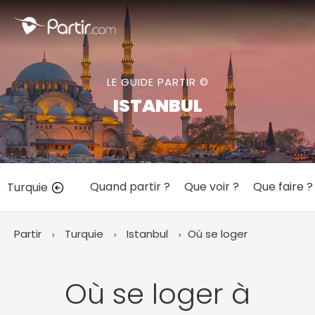
Fermer
LE GUIDE PARTIR ©
📍 Destinations populaires
ISTANBUL
Quand partir ?
Que voir ?
Que faire ?
Turquie
☀️ Où partir par mois
Janvier
Février
Mars
Avril
Mai
Juin
✨ Envies populaires
Partir
Turquie
Istanbul
Où se loger
Juillet
Août
Septembre
Octobre
Novembre
Décembre
Où se loger à