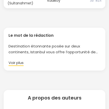
Kadiköy
30 min
(Sultanahmet)
Le mot de la rédaction
Destination étonnante posée sur deux
continents, Istanbul vous offre l’opportunité de
séjourner, soit sur le continent européen, soit sur
Voir plus
le continent asiatique ou sur les deux pourquoi
pas pour une aventure plus exaltante. Où que
vous décidiez de vous établir, vous trouverez
facilement la location qui corresponde à vos
attentes, l’offre étant diversifiée.
A propos des auteurs