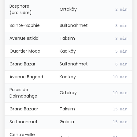
Bosphore
Ortaköy
2 min
(croisière)
Sainte-Sophie
Sultanahmet
3 min
Avenue Istiklal
Taksim
3 min
Quartier Moda
Kadiköy
5 min
Grand Bazar
Sultanahmet
6 min
Avenue Bagdad
Kadiköy
10 min
Palais de
Ortaköy
10 min
Dolmabahçe
Grand Bazaar
Taksim
15 min
Sultanahmet
Galata
15 min
Centre-ville