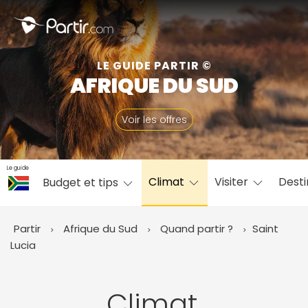
Fermer
LE GUIDE PARTIR ©
AFRIQUE DU SUD
📍 Destinations populaires
Voir les offres
Le guide
Climat
Visiter
Desti
Budget et tips
☀️ Où partir par mois
Janvier
Février
Mars
Avril
Mai
Juin
✨ Envies populaires
Partir
Afrique du Sud
Quand partir ?
Saint
Juillet
Août
Septembre
Octobre
Lucia
Novembre
Décembre
Climat,