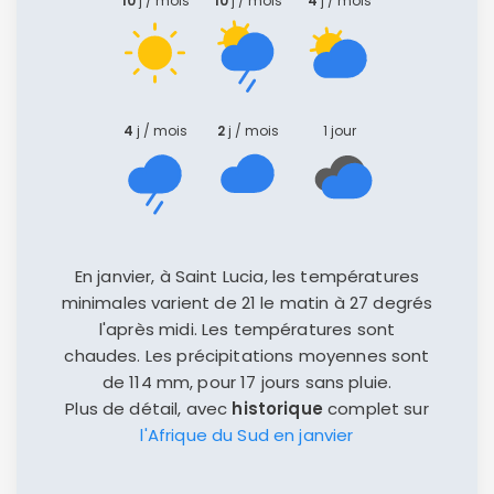
10
j / mois
10
j / mois
4
j / mois
4
j / mois
2
j / mois
1 jour
En janvier, à Saint Lucia, les températures
minimales varient de 21 le matin à 27 degrés
l'après midi. Les températures sont
chaudes. Les précipitations moyennes sont
de 114 mm, pour 17 jours sans pluie.
Plus de détail, avec
historique
complet sur
l'Afrique du Sud en janvier