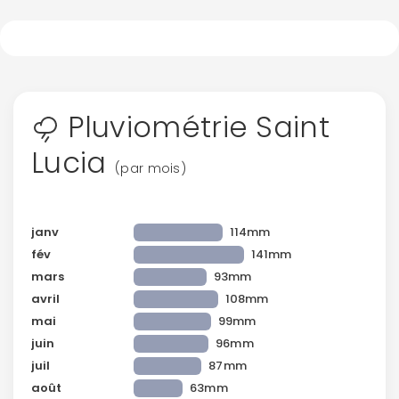
Pluviométrie Saint
Lucia
(par mois)
janv
114mm
fév
141mm
mars
93mm
avril
108mm
mai
99mm
juin
96mm
juil
87mm
août
63mm