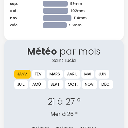
sep.
99mm
oct.
102mm
nov
114mm
déc.
96mm
Météo
par mois
Saint Lucia
JANV.
FÉV.
MARS
AVRIL
MAI
JUIN
JUIL.
AOÛT
SEPT.
OCT.
NOV.
DÉC.
21 à 27 °
Mer à 26 °