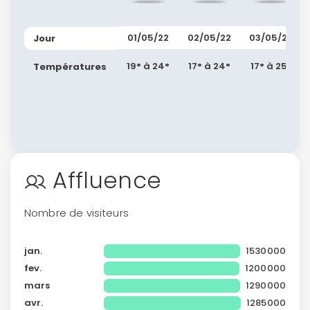
01/05/22
02/05/22
03/05/22
Jour
19° à 24°
17° à 24°
17° à 25°
Températures
Affluence
Nombre de visiteurs
jan.
1530000
fev.
1200000
mars
1290000
avr.
1285000