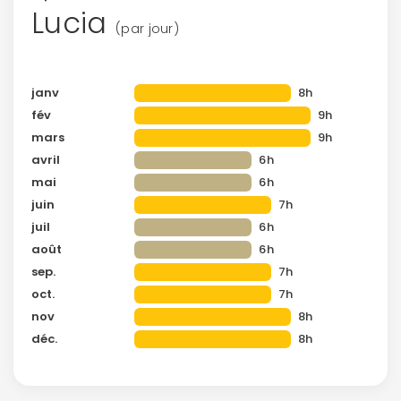
Lucia
(par jour)
janv
8h
fév
9h
mars
9h
avril
6h
mai
6h
juin
7h
juil
6h
août
6h
sep.
7h
oct.
7h
nov
8h
déc.
8h