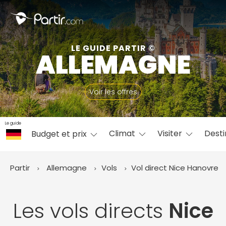
Fermer
LE GUIDE PARTIR ©
ALLEMAGNE
📍 Destinations populaires
Voir les offres
Le guide
Climat
Visiter
Desti
Budget et prix
☀️ Où partir par mois
Janvier
Février
Mars
Avril
Mai
Juin
✨ Envies populaires
Partir
Allemagne
Vols
Vol direct Nice
Hanovre
Juillet
Août
Septembre
Octobre
Novembre
Décembre
Les vols directs
Nice