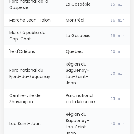
Parc national de la
La Gaspésie
15 min
Gaspésie
Marché Jean-Talon
Montréal
16 min
Marché public de
La Gaspésie
18 min
Cap-Chat
Île d'Orléans
Québec
20 min
Région du
Parc national du
Saguenay–
20 min
Fjord-du-Saguenay
Lac-Saint-
Jean
Centre-ville de
Parc national
25 min
Shawinigan
de la Mauricie
Région du
Saguenay–
Lac Saint-Jean
40 min
Lac-Saint-
Jean