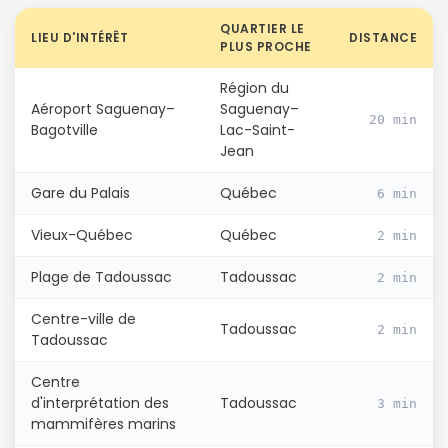
QUARTIER LE
LIEU D'INTÉRÊT
DISTANCE
Continuer avec Apple
PLUS PROCHE
Région du
ou connectez-vous par mail
Aéroport Saguenay–
Saguenay–
20 min
Bagotville
Lac-Saint-
Jean
Gare du Palais
Québec
6 min
Politique de
Vieux-Québec
Québec
2 min
confidentialité.
Plage de Tadoussac
Tadoussac
2 min
Centre-ville de
Tadoussac
2 min
Tadoussac
Centre
d'interprétation des
Tadoussac
3 min
mammifères marins