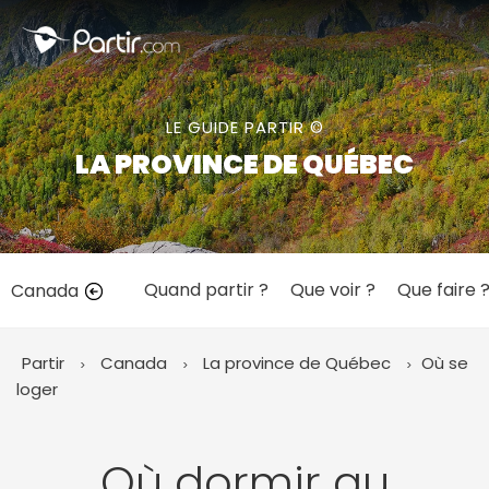
Fermer
LE GUIDE PARTIR ©
📍 Destinations populaires
LA PROVINCE DE QUÉBEC
Quand partir ?
Que voir ?
Que faire 
Canada
☀️ Où partir par mois
Janvier
Février
Mars
Avril
Mai
Juin
✨ Envies populaires
Partir
Canada
La province de Québec
Où se
Juillet
Août
Septembre
Octobre
loger
Novembre
Décembre
Où dormir au