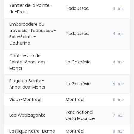
Sentier de la Pointe-
Tadoussac
3 min
de-l’Islet
Embarcadère du
traversier Tadoussac–
Tadoussac
4 min
Baie-Sainte-
Catherine
Centre-ville de
Sainte-Anne-des-
La Gaspésie
4 min
Monts
Plage de Sainte-
La Gaspésie
5 min
Anne-des-Monts
Vieux-Montréal
Montréal
6 min
Parc national
Lac Wapizagonke
7 min
de la Mauricie
Basilique Notre-Dame
Montréal
8 min