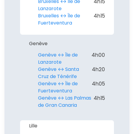
Bruxelles ↔︎ Île de
4h15
Lanzarote
Bruxelles ↔︎ Île de
4h15
Fuerteventura
Genève
Genève ↔︎ Île de
4h00
Lanzarote
Genève ↔︎ Santa
4h20
Continuer avec Apple
Cruz de Ténérife
Genève ↔︎ Île de
4h05
ou connectez-vous par mail
Fuerteventura
Genève ↔︎ Las Palmas
4h15
de Gran Canaria
Lille
Politique de
confidentialité.