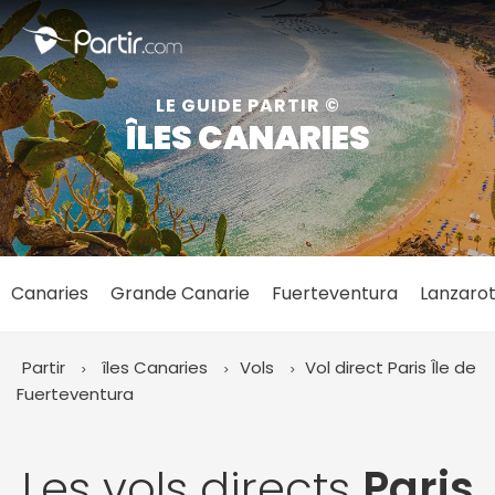
Fermer
LE GUIDE PARTIR ©
ÎLES CANARIES
📍 Destinations populaires
Canaries
Grande Canarie
Fuerteventura
Lanzaro
☀️ Où partir par mois
Janvier
Février
Mars
Avril
Mai
Juin
✨ Envies populaires
Partir
îles Canaries
Vols
Vol direct Paris
Île de
Juillet
Août
Septembre
Octobre
Fuerteventura
Novembre
Décembre
Les vols directs
Paris