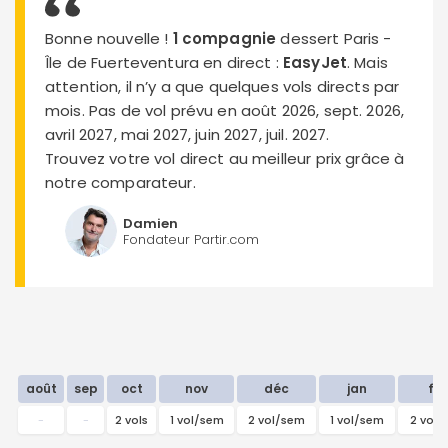
Bonne nouvelle !
1 compagnie
dessert Paris -
Île de Fuerteventura en direct :
EasyJet
. Mais
attention, il n’y a que quelques vols directs par
mois. Pas de vol prévu en août 2026, sept. 2026,
avril 2027, mai 2027, juin 2027, juil. 2027.
Trouvez votre vol direct au meilleur prix grâce à
notre comparateur.
Damien
Fondateur Partir.com
août
sep
oct
nov
déc
jan
fé
-
-
2 vols
1 vol/sem
2 vol/sem
1 vol/sem
2 vol/