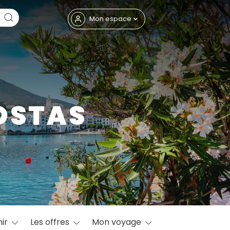
Fermer
Mon espace
OSTAS
eptembre
ir
Les offres
Mon voyage