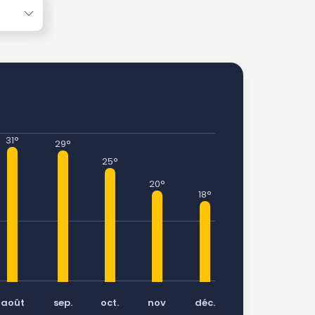
31°
29°
25°
20°
18°
août
sep.
oct.
nov
déc.