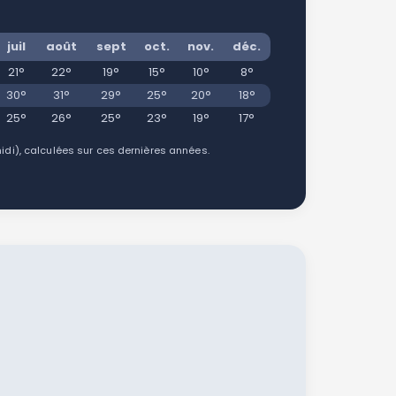
juil
août
sept
oct.
nov.
déc.
21°
22°
19°
15°
10°
8°
30°
31°
29°
25°
20°
18°
25°
26°
25°
23°
19°
17°
i), calculées sur ces dernières années.