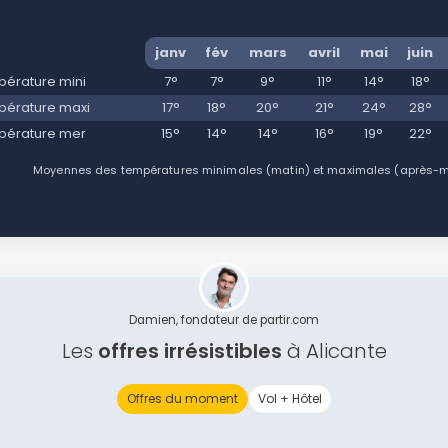
janv
fév
mars
avril
mai
juin
érature mini
7°
7°
9°
11°
14°
18°
érature maxi
17°
18°
20°
21°
24°
28°
pérature mer
15°
14°
14°
16°
19°
22°
Moyennes des températures minimales (matin) et maximales (après-mid
Damien, fondateur de partir.com
Les
offres irrésistibles
à Alicante
Offres du moment
Vol + Hôtel