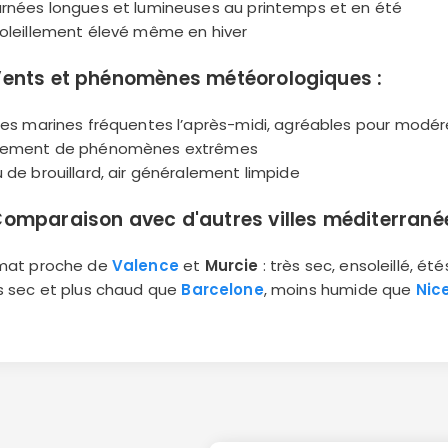
urnées longues et lumineuses au printemps et en été
soleillement élevé même en hiver
ents et phénomènes météorologiques :
ises marines fréquentes l’après-midi, agréables pour modére
rement de phénomènes extrêmes
u de brouillard, air généralement limpide
omparaison avec d'autres villes méditerrané
imat proche de
Valence
et
Murcie
: très sec, ensoleillé, ét
us sec et plus chaud que
Barcelone
, moins humide que
Nic