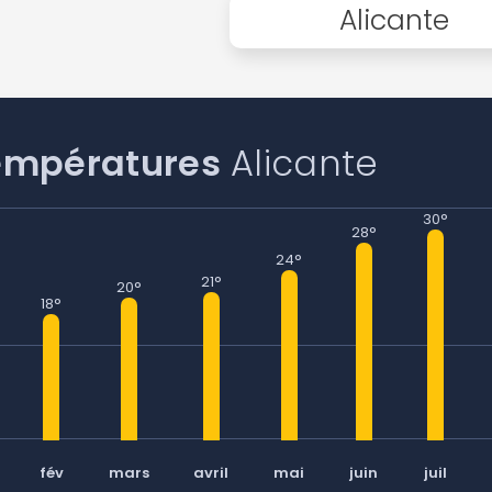
Alicante
Continuer avec Apple
ou connectez-vous par mail
empératures
Alicante
Politique de confidentialité.
30°
28°
24°
21°
20°
18°
fév
mars
avril
mai
juin
juil