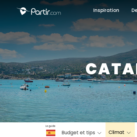
Inspiration
De
📍 Destinati
CATA
☀️ Où partir 
Janvier
✨ Envies pop
Octobre
Le guide
Climat
Budget et tips