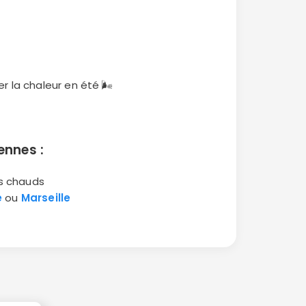
r la chaleur en été 🌬
ennes :
és chauds
e
ou
Marseille