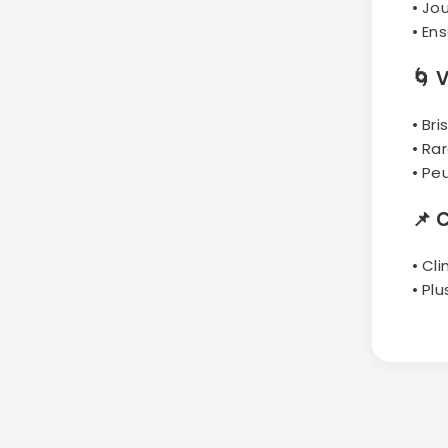
• Jo
• En
🌀
V
• Br
• Ra
• Pe
📌
C
• Cl
• Pl