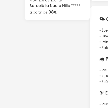
Province d'Alicante
Barceló la Nucía Hills *****
98€
à partir de
🌤
• Ét
• Hi
• Pr
• Fa
🌧
P
• Pe
• Qu
• Ét
☀️
E
• Pl