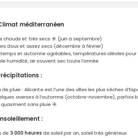
Climat méditerranéen
és chauds et très secs ☀️ (juin à septembre)
vers doux et assez secs (décembre à février)
intemps et automne agréables, températures idéales pour v
ible humidité, air souvent sec toute l’année
récipitations :
u de pluie : Alicante est l’une des villes les plus sèches d’Es
elques averses à l’automne (octobre-novembre), parfois
é quasiment sans pluie ☀️
nsoleillement :
us de
3 000 heures
de soleil par an, soleil très généreux