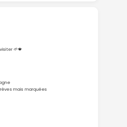
isiter 🌱🍁
pagne
 brèves mais marquées