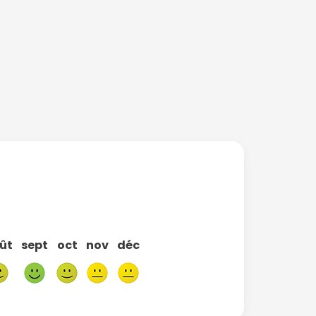
ût
sept
oct
nov
déc