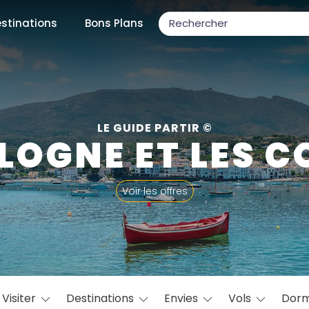
stinations
Bons Plans
ons populaires
LE GUIDE PARTIR ©
LOGNE ET LES C
par mois
Voir les offres
Février
Mars
Avril
Mai
Juin
Juillet
Août
S
ulaires
Novembre
Décembre
Visiter
Destinations
Envies
Vols
Dorm