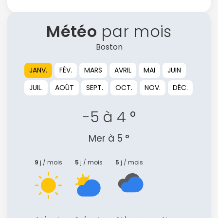
Météo
par mois
Boston
JANV.
FÉV.
MARS
AVRIL
MAI
JUIN
JUIL.
AOÛT
SEPT.
OCT.
NOV.
DÉC.
-5 à 4 °
Mer à 5 °
9
j / mois
5
j / mois
5
j / mois