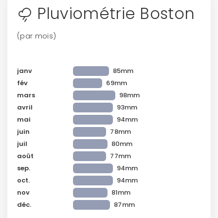
Pluviométrie Boston
(par mois)
janv
85mm
fév
69mm
mars
98mm
avril
93mm
mai
94mm
juin
78mm
juil
80mm
août
77mm
sep.
94mm
oct.
94mm
nov
81mm
déc.
87mm