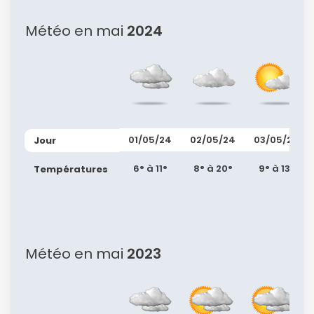
Météo en mai
2024
Continuer avec Apple
ou connectez-vous par mail
01/05/24
02/05/24
03/05/24
Jour
Politique de
6° à 11°
8° à 20°
9° à 13°
confidentialité.
Températures
Météo en mai
2023