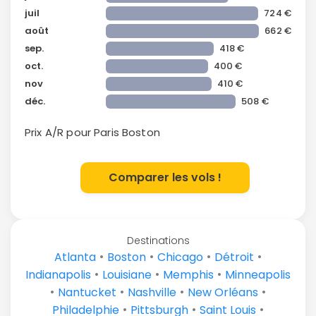
juil
724 €
août
662 €
sep.
418 €
oct.
400 €
nov
410 €
déc.
508 €
Prix A/R pour Paris
Boston
Comparer les vols !
Destinations
•
•
•
•
Atlanta
Boston
Chicago
Détroit
•
•
•
Indianapolis
Louisiane
Memphis
Minneapolis
•
•
•
•
Nantucket
Nashville
New Orléans
•
•
•
Philadelphie
Pittsburgh
Saint Louis