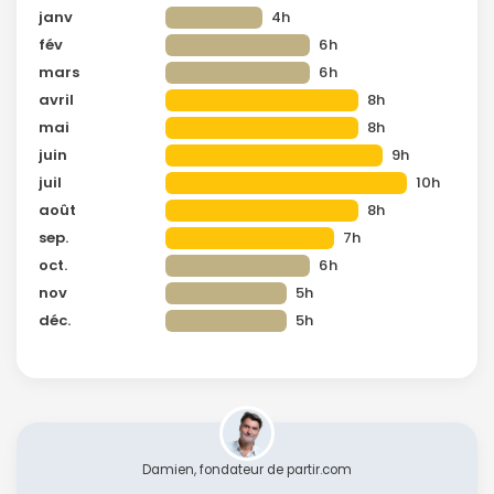
janv
4h
fév
6h
mars
6h
avril
8h
mai
8h
juin
9h
juil
10h
août
8h
sep.
7h
oct.
6h
nov
5h
déc.
5h
Damien, fondateur de partir.com