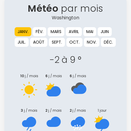
Météo
par mois
Washington
JANV.
FÉV.
MARS
AVRIL
MAI
JUIN
JUIL.
AOÛT
SEPT.
OCT.
NOV.
DÉC.
-2 à 9 °
10
j / mois
6
j / mois
6
j / mois
3
j / mois
2
j / mois
2
j / mois
1 jour