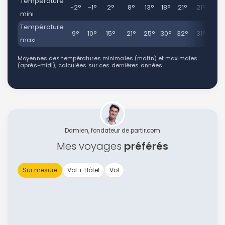
Température
-2°
-1°
2°
8°
13°
18°
21°
21°
17
mini
Température
9°
10°
15°
21°
25°
30°
32°
31°
28
maxi
Moyennes des températures minimales (matin) et maximales
(après-midi), calculées sur ces dernières années.
Damien, fondateur de partir.com
Mes voyages
préférés
Sur mesure
Vol + Hôtel
Vol