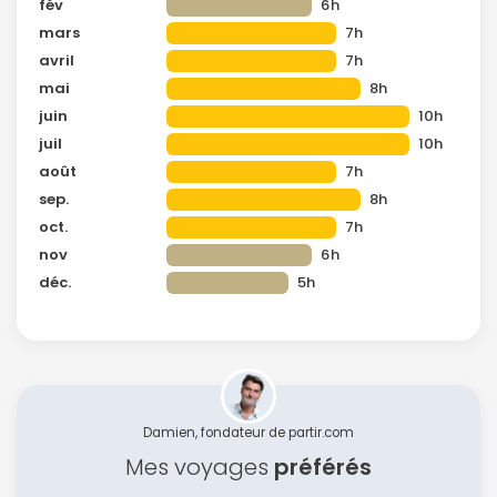
fév
6h
mars
7h
avril
7h
mai
8h
juin
10h
juil
10h
août
7h
sep.
8h
oct.
7h
nov
6h
déc.
5h
Damien, fondateur de partir.com
Mes voyages
préférés