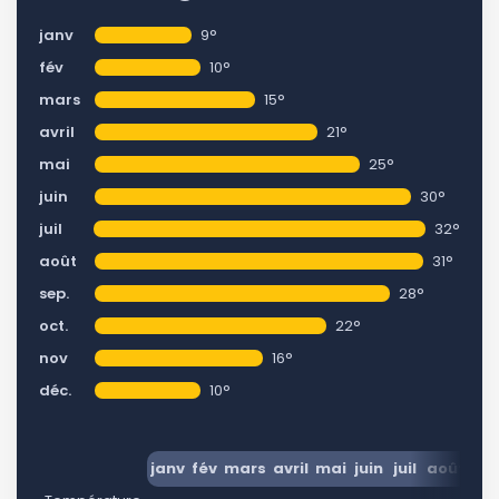
janv
9°
fév
10°
mars
15°
avril
21°
mai
25°
juin
30°
juil
32°
août
31°
sep.
28°
oct.
22°
nov
16°
déc.
10°
janv
fév
mars
avril
mai
juin
juil
août
se