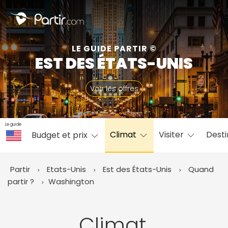
Fermer
LE GUIDE PARTIR ©
EST DES ÉTATS-UNIS
📍 Destinations populaires
Voir les offres
Le guide
Climat
Visiter
Desti
Budget et prix
☀️ Où partir par mois
Janvier
Février
Mars
Avril
Mai
Juin
✨ Envies populaires
Partir
Etats-Unis
Est des États-Unis
Quand
Juillet
Août
Septembre
Octobre
partir ?
Washington
Novembre
Décembre
Climat,