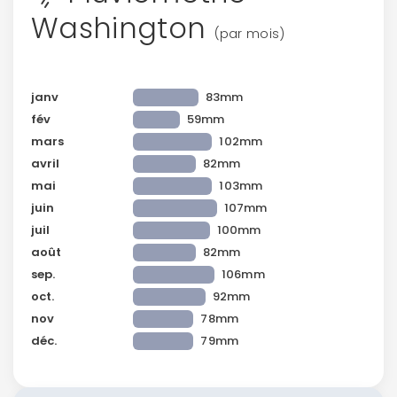
Washington
(par mois)
janv
83mm
fév
59mm
mars
102mm
avril
82mm
mai
103mm
juin
107mm
juil
100mm
août
82mm
sep.
106mm
oct.
92mm
nov
78mm
déc.
79mm