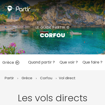
Fermer
LE GUIDE PARTIR ©
📍 Destinations populaires
CORFOU
Quand partir ?
Que voir ?
Que faire ?
Grèce
☀️ Où partir par mois
Janvier
Février
Mars
Avril
Mai
Juin
✨ Envies populaires
Partir
Grèce
Corfou
Vol direct
Juillet
Août
Septembre
Octobre
Novembre
Décembre
Les vols directs