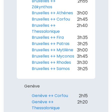
Bruxelles ↔︎
2h55
Zákynthos
Bruxelles ↔︎ Athènes
3h00
Bruxelles ↔︎ Corfou
2h45
Bruxelles ↔︎
2h40
Thessalonique
Bruxelles ↔︎ Fira
3h35
Bruxelles ↔︎ Patras
3h25
Bruxelles ↔︎ Mytilène
3h00
Bruxelles ↔︎ Myconos
3h45
Bruxelles ↔︎ Rhodes
3h30
Bruxelles ↔︎ Samos
3h25
Genève
Genève ↔︎ Corfou
2h15
Genève ↔︎
2h20
Thessalonique
Continuer avec Apple