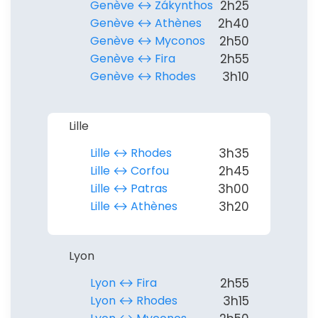
Genève ↔︎ Zákynthos
2h25
Genève ↔︎ Athènes
2h40
ou connectez-vous par mail
Genève ↔︎ Myconos
2h50
Genève ↔︎ Fira
2h55
Genève ↔︎ Rhodes
3h10
Lille
Politique de
confidentialité.
Lille ↔︎ Rhodes
3h35
Lille ↔︎ Corfou
2h45
Lille ↔︎ Patras
3h00
Lille ↔︎ Athènes
3h20
Lyon
Lyon ↔︎ Fira
2h55
Lyon ↔︎ Rhodes
3h15