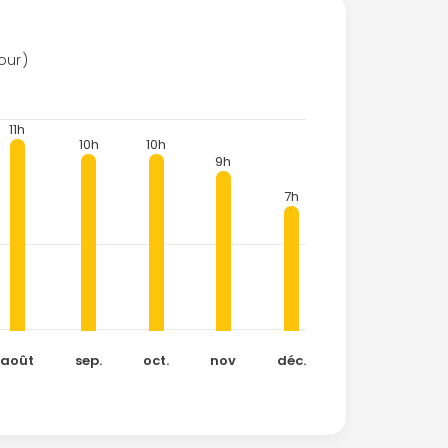
our)
11h
10h
10h
9h
7h
août
sep.
oct.
nov
déc.