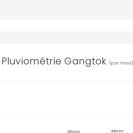
Pluviométrie Gangtok
(par mois
48mm
45mm