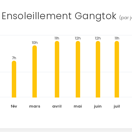
Ensoleillement Gangtok
(par j
11h
12h
12h
11h
10h
7h
fév
mars
avril
mai
juin
juil