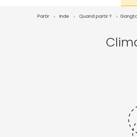
Partir
Inde
Quand partir ?
Gangt
Clim