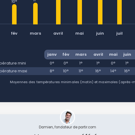
10°
fév
mars
avril
mai
juin
juil
janv
fév
mars
avril
mai
juin
érature mini
0°
0°
1°
1°
0°
1°
érature maxi
8°
10°
11°
16°
14°
16°
Moyennes des températures minimales (matin) et maximales (après-mid
Damien, fondateur de partir.com