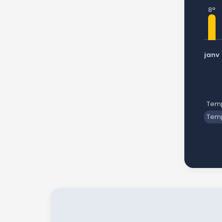
8°
janv
Temp
Temp