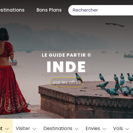
stinations
Bons Plans
ons populaires
LE GUIDE PARTIR ©
INDE
par mois
Voir les offres
Février
Mars
Avril
Mai
Juin
Juillet
Août
S
ulaires
Novembre
Décembre
at
Visiter
Destinations
Envies
Vols