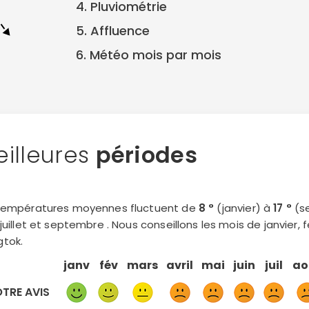
4. Pluviométrie
5. Affluence
6. Météo mois par mois
illeures
périodes
températures moyennes fluctuent de
8 °
(janvier) à
17 °
(se
 juillet et septembre . Nous conseillons les mois de janvier,
tok.
janv
fév
mars
avril
mai
juin
juil
ao
TRE AVIS