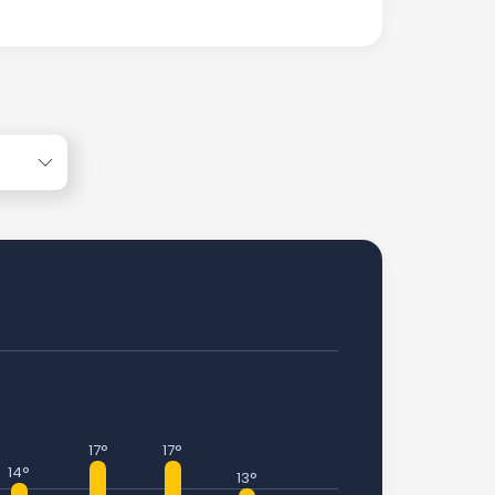
17°
17°
14°
13°