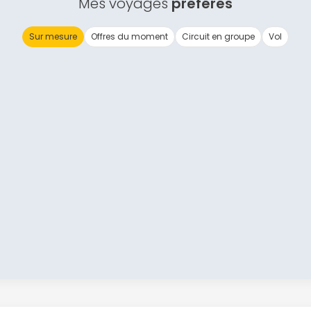
Mes voyages
préférés
Continuer avec Apple
Sur mesure
Offres du moment
Circuit en groupe
Vol
ou connectez-vous par mail
Politique de confidentialité.