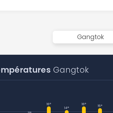
Gangtok
empératures
Gangtok
16°
16°
15°
14°
11°