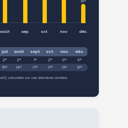
10°
août
sep.
oct.
nov
déc.
juil
août
sept
oct.
nov.
déc.
2°
2°
1°
2°
0°
0°
15°
14°
17°
17°
13°
10°
i), calculées sur ces dernières années.