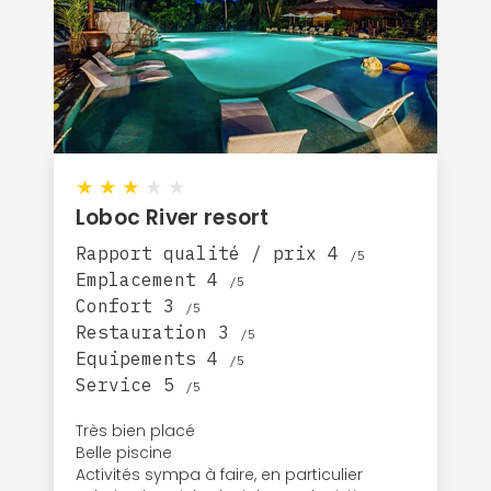
★
★
★
★
★
Loboc River resort
Rapport qualité / prix 4
/5
Emplacement 4
/5
Confort 3
/5
Restauration 3
/5
Equipements 4
/5
Service 5
/5
Très bien placé
Belle piscine
Activités sympa à faire, en particulier