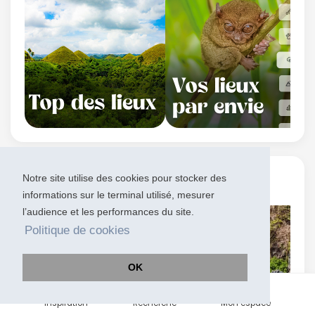
Les destinations
Notre site utilise des cookies pour stocker des
informations sur le terminal utilisé, mesurer
l’audience et les performances du site.
Politique de cookies
OK
Inspiration
Recherche
Mon espace