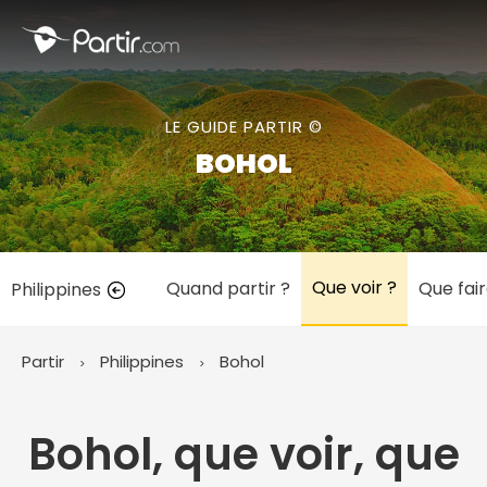
Fermer
LE GUIDE PARTIR ©
📍 Destinations populaires
BOHOL
Que voir ?
Quand partir ?
Que fair
Philippines
☀️ Où partir par mois
Janvier
Février
Mars
Avril
Mai
Juin
✨ Envies populaires
Partir
Philippines
Bohol
Juillet
Août
Septembre
Octobre
Novembre
Décembre
Bohol, que voir, que