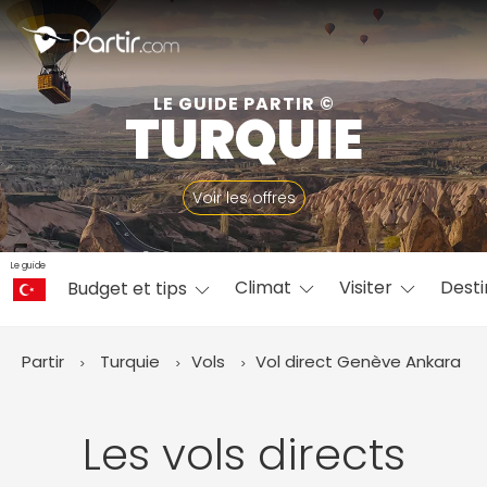
Fermer
LE GUIDE PARTIR ©
TURQUIE
📍 Destinations populaires
Voir les offres
Le guide
Climat
Visiter
Desti
Budget et tips
☀️ Où partir par mois
Janvier
Février
Mars
Avril
Mai
Juin
✨ Envies populaires
Partir
Turquie
Vols
Vol direct Genève
Ankara
Juillet
Août
Septembre
Octobre
Novembre
Décembre
Les vols directs