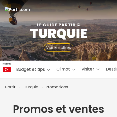
Fermer
LE GUIDE PARTIR ©
TURQUIE
📍 Destinations populaires
Voir les offres
Le guide
Climat
Visiter
Desti
Budget et tips
☀️ Où partir par mois
Janvier
Février
Mars
Avril
Mai
Juin
✨ Envies populaires
Partir
Turquie
Promotions
Juillet
Août
Septembre
Octobre
Novembre
Décembre
Promos et ventes