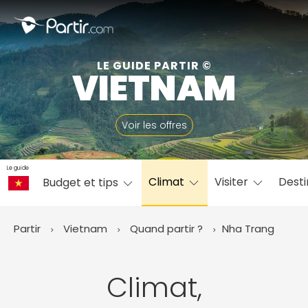
Fermer
LE GUIDE PARTIR ©
VIETNAM
📍 Destinations populaires
Voir les offres
Le guide
Climat
Visiter
Desti
Budget et tips
☀️ Où partir par mois
Janvier
Février
Mars
Avril
Mai
Juin
✨ Envies populaires
Partir
Vietnam
Quand partir ?
Nha Trang
Juillet
Août
Septembre
Octobre
Novembre
Décembre
Climat,