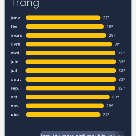
Trang
janv
27°
fév
28°
mars
29°
avril
31°
mai
32°
juin
33°
juil
33°
août
33°
sep.
32°
oct.
30°
nov
28°
déc.
27°
janv
fév
mars
avril
mai
juin
juil
août
se