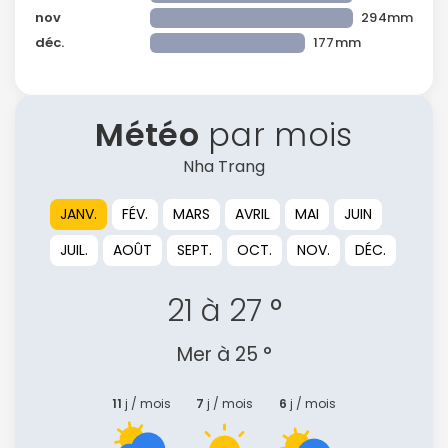
nov
294mm
déc.
177mm
Météo
par mois
Nha Trang
JANV.
FÉV.
MARS
AVRIL
MAI
JUIN
JUIL.
AOÛT
SEPT.
OCT.
NOV.
DÉC.
21 à 27 °
Mer à 25 °
11
j / mois
7
j / mois
6
j / mois