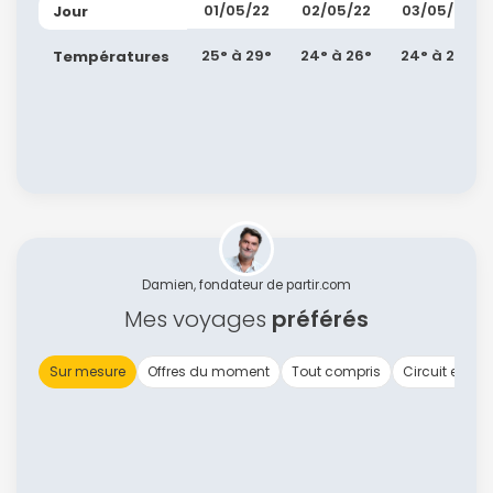
01/05/22
02/05/22
03/05/22
Jour
25° à 29°
24° à 26°
24° à 26°
Températures
Damien, fondateur de partir.com
Mes voyages
préférés
Sur mesure
Offres du moment
Tout compris
Circuit en gr