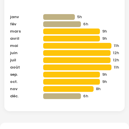
janv
5h
fév
6h
mars
9h
avril
9h
mai
11h
juin
12h
juil
12h
août
11h
sep.
9h
oct.
9h
nov
8h
déc.
6h