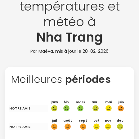
températures et
météo à
Nha Trang
Par Maéva, mis à jour le
28-02-2026
Meilleures
périodes
janv
fév
mars
avril
mai
juin
NOTRE AVIS
juil
août
sept
oct
nov
déc
NOTRE AVIS