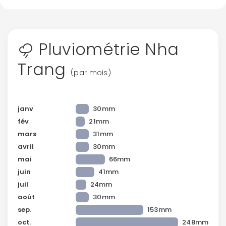
Pluviométrie Nha
Trang
(par mois)
janv
30mm
fév
21mm
mars
31mm
avril
30mm
mai
66mm
juin
41mm
juil
24mm
août
30mm
sep.
153mm
oct.
248mm