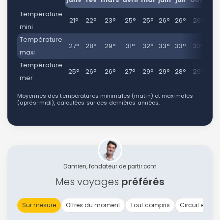
Température
21°
22°
23°
25°
25°
26°
26°
26°
2
mini
Température
27°
28°
29°
31°
32°
33°
33°
33°
3
maxi
Température
25°
26°
26°
27°
29°
29°
28°
29°
2
mer
Moyennes des températures minimales (matin) et maximales
(après-midi), calculées sur ces dernières années.
Damien, fondateur de partir.com
Mes voyages
préférés
Sur mesure
Offres du moment
Tout compris
Circuit en gr