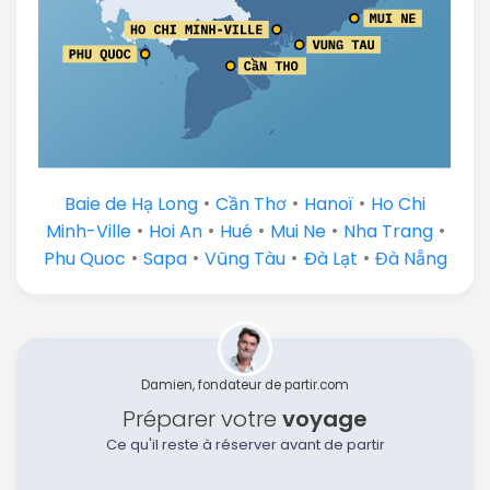
•
•
•
Baie de Hạ Long
Cần Thơ
Hanoï
Ho Chi
•
•
•
•
•
Minh-Ville
Hoi An
Hué
Mui Ne
Nha Trang
•
•
•
•
Phu Quoc
Sapa
Vũng Tàu
Ðà Lạt
Đà Nẵng
Damien, fondateur de partir.com
Préparer votre
voyage
Ce qu'il reste à réserver avant de partir