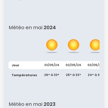
Continuer avec Apple
ou connectez-vous par mail
Météo en mai
2024
Politique de
confidentialité.
01/05/24
02/05/24
03/05/24
Jour
26° à 33°
25° à 33°
24° à 32°
Températures
Météo en mai
2023