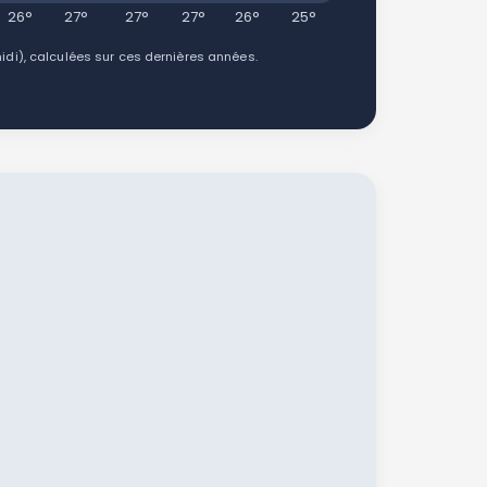
26°
27°
27°
27°
26°
25°
i), calculées sur ces dernières années.