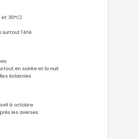
C et 30°C)
surtout l'été
ées
rtout en soirée et la nuit
les éclaircies
avril à octobre
après les averses