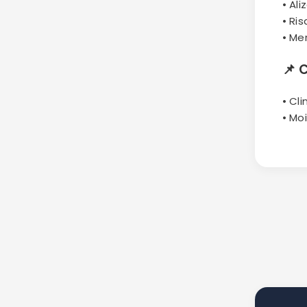
• Al
• Ri
• Me
📌
C
• Cl
• Mo