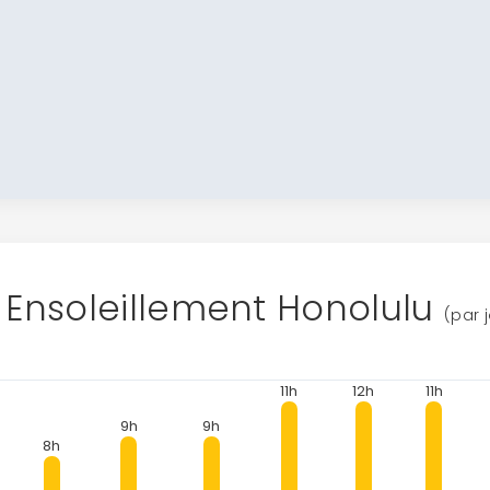
Ensoleillement Honolulu
(par 
11h
12h
11h
9h
9h
8h