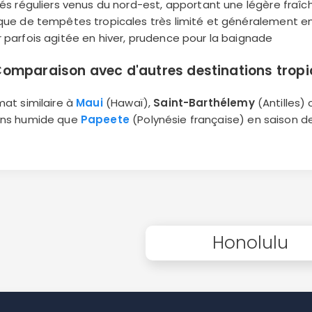
izés réguliers venus du nord-est, apportant une légère fraîc
sque de tempêtes tropicales très limité et généralement en
r parfois agitée en hiver, prudence pour la baignade
omparaison avec d'autres destinations tropi
imat similaire à
Maui
(Hawaï),
Saint-Barthélemy
(Antilles)
ins humide que
Papeete
(Polynésie française) en saison de
Honolulu