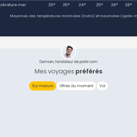
pérature mer
25°
25°
24°
25°
26°
26°
Moyennes des températures minimales (matin) et maximales (après-mid
Damien, fondateur de partir.com
Mes voyages
préférés
Sur mesure
Offres du moment
Vol