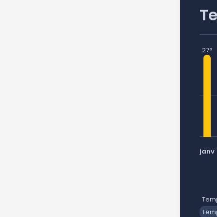
T
27°
janv
Temp
Temp