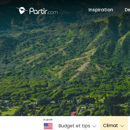
Inspiration
De
📍 Destinati
☀️ Où partir 
Janvier
✨ Envies pop
Octobre
Le guide
Climat
Budget et tips