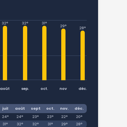
32°
32°
31°
29°
28°
août
sep.
oct.
nov
déc.
juil
août
sept
oct.
nov.
déc.
24°
24°
23°
23°
22°
20°
31°
32°
32°
31°
29°
28°