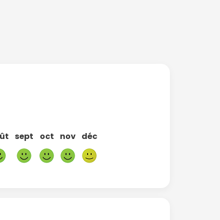
ût
sept
oct
nov
déc