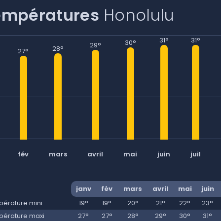
empératures
Honolulu
Continuer avec Apple
ou connectez-vous par mail
31°
31°
30°
29°
28°
27°
Politique de confidentialité.
fév
mars
avril
mai
juin
juil
janv
fév
mars
avril
mai
juin
érature mini
19°
19°
20°
21°
22°
23°
érature maxi
27°
27°
28°
29°
30°
31°