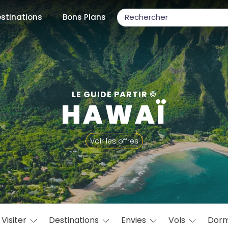
stinations
Bons Plans
ons populaires
LE GUIDE PARTIR ©
HAWAÏ
par mois
Voir les offres
Février
Mars
Avril
Mai
Juin
Juillet
Août
S
ulaires
Novembre
Décembre
Visiter
Destinations
Envies
Vols
Dorm