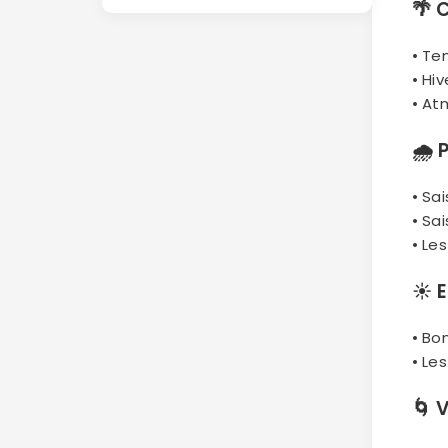
🌴
C
• Te
• Hi
• At
🌧
• Sa
• Sa
• Le
☀️
E
• Bo
• Le
🌀
V