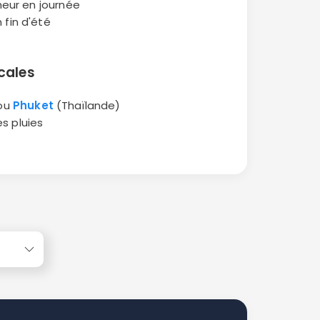
heur en journée
 fin d'été
cales
 ou
Phuket
(Thaïlande)
s pluies