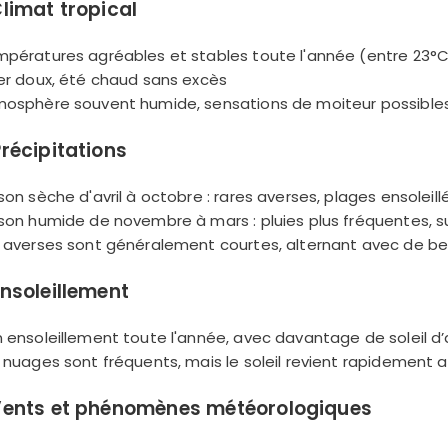
limat tropical
mpératures agréables et stables toute l'année (entre 23°
ver doux, été chaud sans excès
mosphère souvent humide, sensations de moiteur possibles 
Précipitations
ison sèche d'avril à octobre : rares averses, plages ensoleill
ison humide de novembre à mars : pluies plus fréquentes, su
s averses sont généralement courtes, alternant avec de bel
nsoleillement
n ensoleillement toute l'année, avec davantage de soleil d’
s nuages sont fréquents, mais le soleil revient rapidement 
ents et phénomènes météorologiques