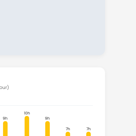
jour)
10h
9h
9h
7h
7h