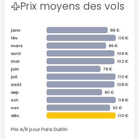
Prix moyens des vols
janv
88 €
fév
116 €
mars
86 €
avril
106 €
mai
102 €
juin
78 €
juil
110 €
août
108 €
sep.
80 €
oct.
118 €
nov
92 €
déc.
110 €
Prix A/R pour Paris
Dublin