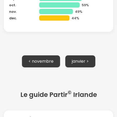
oct.
59%
nov.
49%
dec.
44%
< novembre
janvier >
©
Le guide Partir
Irlande