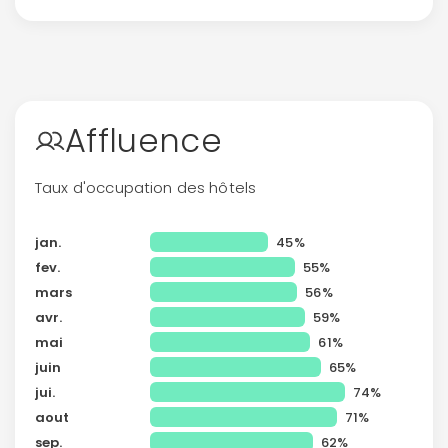
Continuer avec Apple
Affluence
ou connectez-vous par mail
Taux d'occupation des hôtels
jan.
45%
fev.
55%
Politique de
confidentialité.
mars
56%
avr.
59%
mai
61%
juin
65%
jui.
74%
aout
71%
sep.
62%