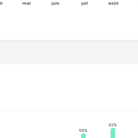
il
mai
juin
juil
août
62%
55%