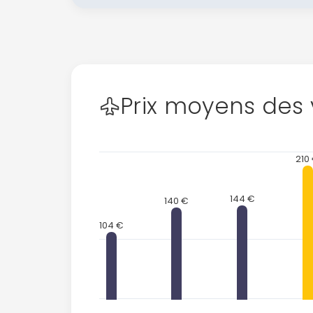
Prix moyens des 
210
144 €
140 €
104 €