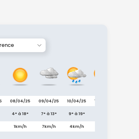
orence
5
08/04/25
09/04/25
10/04/25
11/04/25
12/04/2
4° à 18°
7° à 13°
9° à 19°
7° à 20°
8° à 20°
1km/h
7km/h
4km/h
13km/h
8km/h