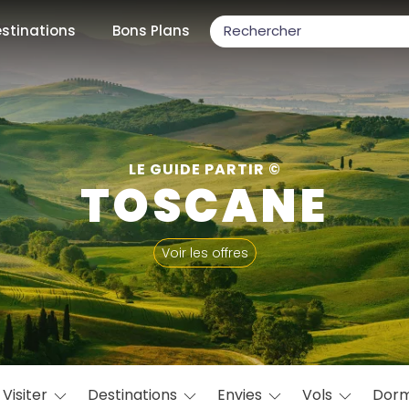
stinations
Bons Plans
ons populaires
LE GUIDE PARTIR ©
TOSCANE
par mois
Voir les offres
Février
Mars
Avril
Mai
Juin
Juillet
Août
S
ulaires
Novembre
Décembre
Visiter
Destinations
Envies
Vols
Dorm