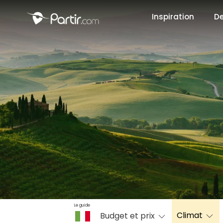
Inspiration
De
📍 Destinati
☀️ Où partir 
Janvier
✨ Envies pop
Octobre
Le guide
Climat
Budget et prix