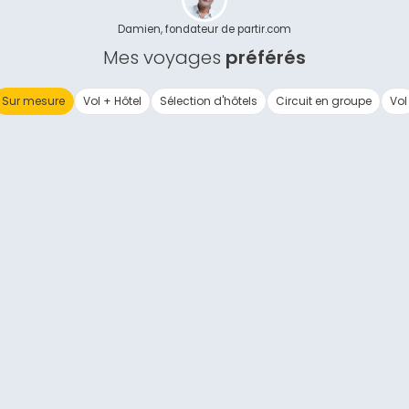
Continuer avec Apple
Damien, fondateur de partir.com
Mes voyages
préférés
ou connectez-vous par mail
Sur mesure
Vol + Hôtel
Sélection d'hôtels
Circuit en groupe
Vol
Politique de confidentialité.