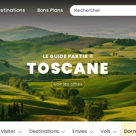
stinations
Bons Plans
ons populaires
LE GUIDE PARTIR ©
TOSCANE
par mois
Voir les offres
Février
Mars
Avril
Mai
Juin
Juillet
Août
S
ulaires
Novembre
Décembre
Visiter
Destinations
Envies
Vols
Dorm