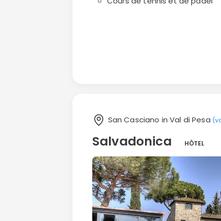
Cours de tennis et de padel
San Casciano in Val di Pesa
(vo
Salvadonica
HÔTEL