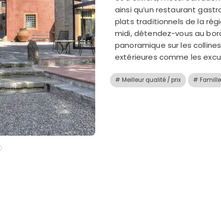
ainsi qu’un restaurant gast
Continuer avec Apple
plats traditionnels de la rég
midi, détendez-vous au bord
ou connectez-vous par mail
panoramique sur les colline
extérieures comme les excurs
# Meilleur qualité / prix
# Famille
Politique de confidentialité.