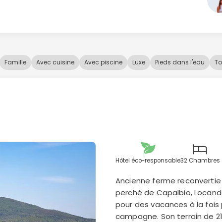
Famille
Avec cuisine
Avec piscine
Luxe
Pieds dans l'eau
To
Hôtel éco-responsable
32 Chambres
Ancienne ferme reconvertie 
perché de Capalbio, Locand
pour des vacances à la fois
campagne. Son terrain de 