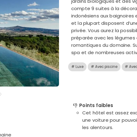
jardins biologiques et des vi
compte 9 suites à la décora
indonésiens aux baignoires 
et la plupart disposent d’un
privée. Vous aurez la possib
préparée avec les légumes d
romantiques du domaine. Sur 
spa et de nombreuses activi
# Luxe
# Avec piscine
# Avec
👎
Points faibles
Cet hôtel est assez e
une voiture pour pouvoi
les alentours.
maine