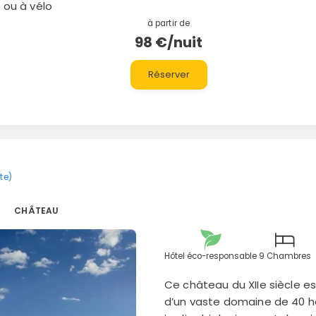
 ou à vélo
à partir de
98 €/nuit
Réserver
rte)
o
CHÂTEAU
Hôtel éco-responsable
9 Chambres
Ce château du XIIe siècle es
d’un vaste domaine de 40 he