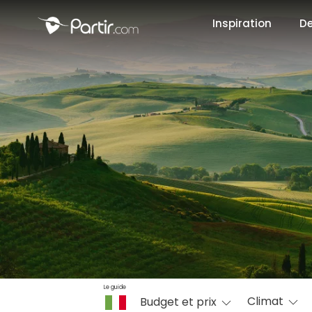
Inspiration
De
📍 Destinati
☀️ Où partir 
Janvier
✨ Envies pop
Octobre
Le guide
Climat
Budget et prix