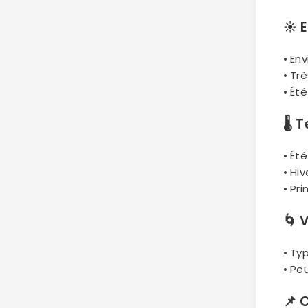
☀️
E
• Env
• Tr
• Ét
🌡
T
• Ét
• Hiv
• Pr
🌀
V
• Ty
• Pe
📌
C