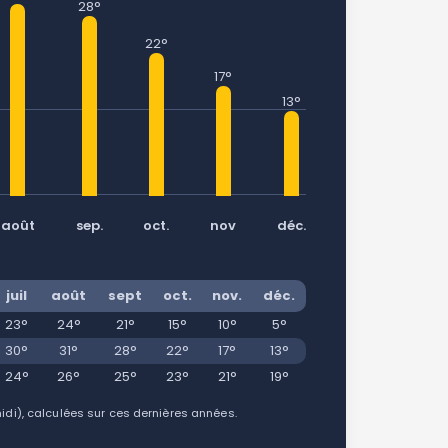
28°
22°
17°
13°
août
sep.
oct.
nov
déc.
juil
août
sept
oct.
nov.
déc.
23°
24°
21°
15°
10°
5°
30°
31°
28°
22°
17°
13°
24°
26°
25°
23°
21°
19°
i), calculées sur ces dernières années.