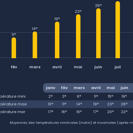
26°
23°
19°
14°
11°
fév
mars
avril
mai
juin
juil
janv
fév
mars
avril
mai
juin
érature mini
2°
3°
6°
11°
15°
19°
érature maxi
10°
11°
14°
19°
23°
26°
pérature mer
17°
16°
16°
17°
20°
22°
Moyennes des températures minimales (matin) et maximales (après-mid