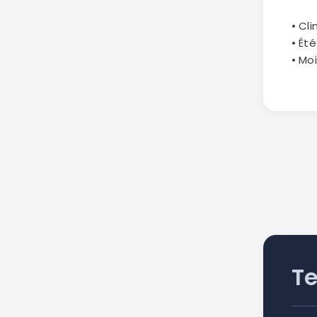
• Cl
• Ét
• Mo
T