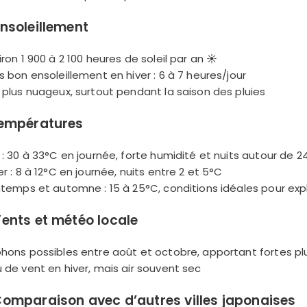
Continuer avec Apple
nsoleillement
ou connectez-vous par mail
iron 1 900 à 2 100 heures de soleil par an ☀️
ès bon ensoleillement en hiver : 6 à 7 heures/jour
é plus nuageux, surtout pendant la saison des pluies
empératures
Politique de confidentialité.
é : 30 à 33°C en journée, forte humidité et nuits autour de 
er : 8 à 12°C en journée, nuits entre 2 et 5°C
intemps et automne : 15 à 25°C, conditions idéales pour explo
ents et météo locale
phons possibles entre août et octobre, apportant fortes plu
u de vent en hiver, mais air souvent sec
omparaison avec d’autres villes japonaises