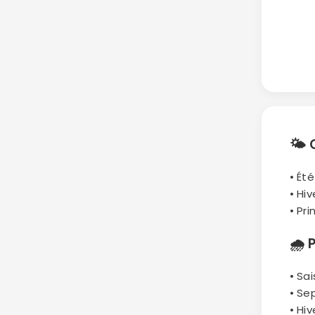
🌤
• Ét
• Hiv
• Pr
🌧
• Sai
• Se
• Hi