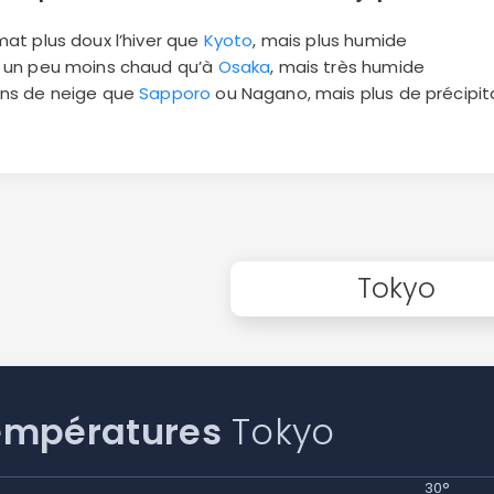
imat plus doux l’hiver que
Kyoto
, mais plus humide
é un peu moins chaud qu’à
Osaka
, mais très humide
ins de neige que
Sapporo
ou Nagano, mais plus de précipit
Tokyo
empératures
Tokyo
30°