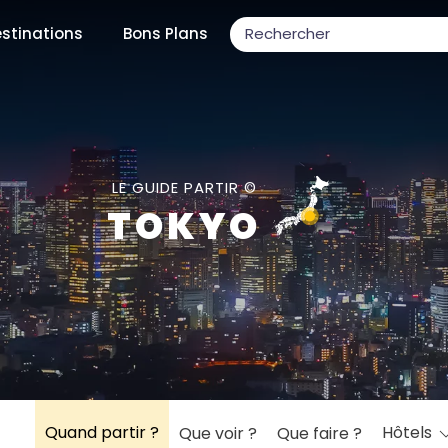
stinations
Bons Plans
ons populaires
LE GUIDE PARTIR ©
TOKYO
par mois
Février
Mars
Avril
Mai
Juin
Juillet
Août
S
ulaires
Novembre
Décembre
Quand partir ?
Hôtels
Que voir ?
Que faire ?