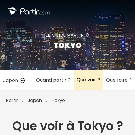
Fermer
LE GUIDE PARTIR ©
📍 Destinations populaires
TOKYO
Que voir ?
Quand partir ?
Que faire ?
Japon
☀️ Où partir par mois
Janvier
Février
Mars
Avril
Mai
Juin
✨ Envies populaires
Partir
Japon
Tokyo
Juillet
Août
Septembre
Octobre
Novembre
Décembre
Que voir à Tokyo ?