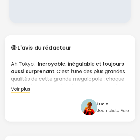
🤩 L'avis du rédacteur
Ah Tokyo…
Incroyable, inégalable et toujours
aussi surprenant
. C’est l’une des plus grandes
qualités de cette grande mégalopole : chaque
fois que j’y retourne, j’y découvre quelque chose
Voir plus
de nouveau et d’inédit, chaque fois, je
m’enchante et je prends des photos par
Lucie
centaines. À Tokyo,
la surprise et l'inattendu
Journaliste Asie
sont présents à tous les coins de rue
. Il est
impossible de s’y ennuyer ! De plus, les
Japonais, habitués aux nombreux touristes, sont
incroyablement gentils et serviables
. Il vous