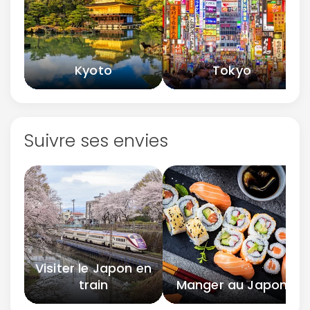
Kyoto
Tokyo
Suivre ses envies
Visiter le Japon en
train
Manger au Japon