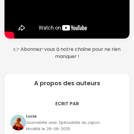
est indéniablement une destination
en tous genres, préparez-vous à un séjour à
incontournable et à faire au moins une fois dans
Tokyo bien rempli !
sa vie.
👉 Abonnez-vous à notre chaîne pour ne rien
manquer !
A propos des auteurs
ECRIT PAR
Lucie
Journaliste asie. Spécialiste du Japon.
Modifié le
26-08-2025