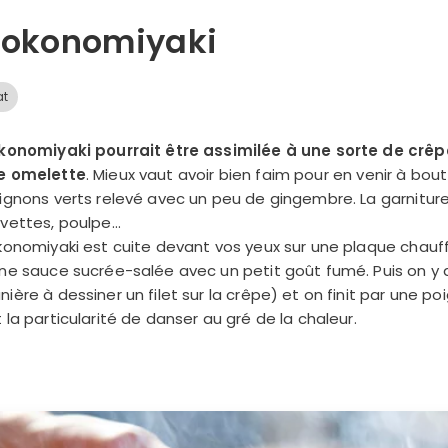
Continuer avec Apple
’okonomiyaki
ou connectez-vous par mail
at
okonomiyaki pourrait être assimilée à une sorte de crêp
e omelette
. Mieux vaut avoir bien faim pour en venir à bou
Politique de confidentialité.
ignons verts relevé avec un peu de gingembre. La garniture 
evettes, poulpe…
konomiyaki est cuite devant vos yeux sur une plaque chauff
ne sauce sucrée-salée avec un petit goût fumé. Puis on y 
ière à dessiner un filet sur la crêpe) et on finit par une 
 la particularité de danser au gré de la chaleur.