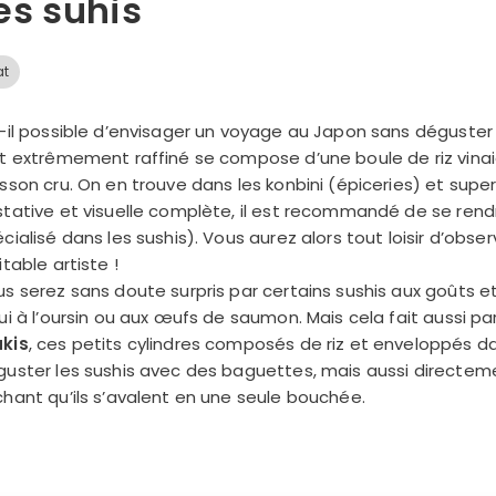
es suhis
at
-il possible d’envisager un voyage au Japon sans déguster 
t extrêmement raffiné se compose d’une boule de riz vina
sson cru. On en trouve dans les konbini (épiceries) et su
tative et visuelle complète, il est recommandé de se ren
cialisé dans les sushis). Vous aurez alors tout loisir d’obser
itable artiste !
s serez sans doute surpris par certains sushis aux goûts 
ui à l’oursin ou aux œufs de saumon. Mais cela fait aussi par
kis
, ces petits cylindres composés de riz et enveloppés dan
uster les sushis avec des baguettes, mais aussi directemen
hant qu’ils s’avalent en une seule bouchée.