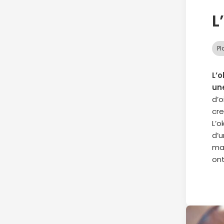
L
Pl
L’
un
d’o
cr
L’o
d’u
man
ont