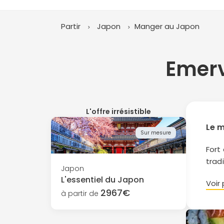
Partir
Japon
Manger au Japon
Emerv
L'offre irrésistible
Le m
Sur mesure
Fort
trad
Japon
dess
L'essentiel du Japon
Voir 
2967€
à partir de