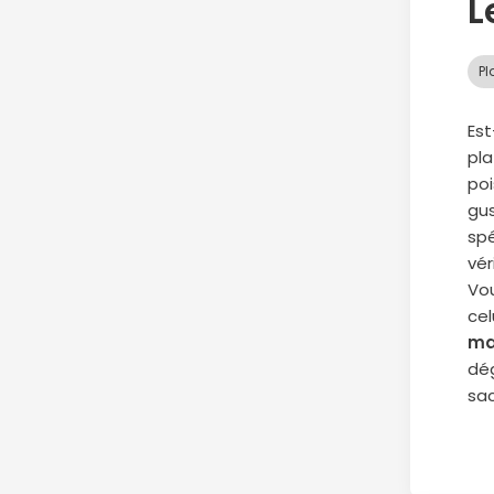
L
Pl
Est
pla
poi
gus
spé
vér
Vou
cel
ma
dég
sac