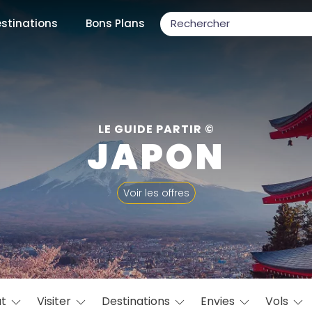
stinations
Bons Plans
ons populaires
LE GUIDE PARTIR ©
JAPON
par mois
Voir les offres
Février
Mars
Avril
Mai
Juin
Juillet
Août
S
ulaires
Novembre
Décembre
at
Visiter
Destinations
Envies
Vols