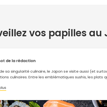
eillez vos papilles au
ot de la rédaction
 de sa singularité culinaire, le Japon se visite aussi (et su
itions culinaires. Entre les emblématiques sushis, les plats 
erts à base de pâte d'haricot rouge, par lequel allez-vou
plus