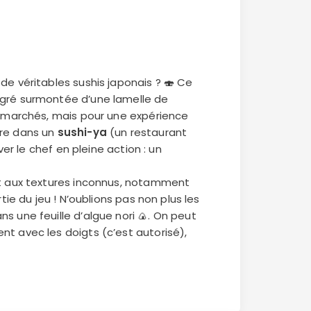
de véritables sushis japonais ? 🍣 Ce
igré surmontée d’une lamelle de
permarchés, mais pour une expérience
dre dans un
sushi-ya
(un restaurant
ver le chef en pleine action : un
et aux textures inconnus, notamment
tie du jeu ! N’oublions pas non plus les
s une feuille d’algue nori 🍙. On peut
t avec les doigts (c’est autorisé),